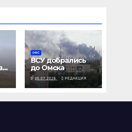
ОФС
ВСУ добрались
в
до Омска
Я
06.07.2026
РЕДАКЦИЯ