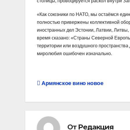
столицы, провоцируется раскол внутри За
«Как союзники по НАТО, мы остаёмся един
полностью привержены коллективной обор
иностранных дел Эстонии, Латвии, Литвы,
время сказано: «Страны Северной Европы
территории или воздушного пространства 
миролюбия ошибочен изначально.
Навигация
Армянское вино новое
по
записям
От
Редакция