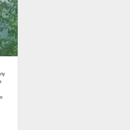
ылу
я
л