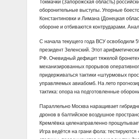
Токмачки (Запорожская область) российск
оборонительные выступы. Упорные боесто
Константиновки и Лимана (Донецкая облас
обороне и отбиваются контрударами. Анал
С начала текущего года ВСУ освободили 5
президент Зеленский. Этот арифметическ
РФ. Очевидный дефицит тяжелой бронетех
механизированных прорывов оперативного
придерживаться тактики «штурмовых про
управляемых авиабомб. На лето прогнози
тактика: опора на подготовленные оборон
Параллельно Москва наращивает гибридны
дронов в балтийское воздушное пространс
Кремлёвка целенаправленно прощупывает 
Игра ведётся на грани фола: тестируютс