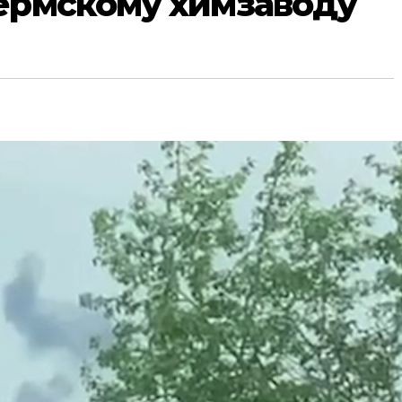
ермскому химзаводу