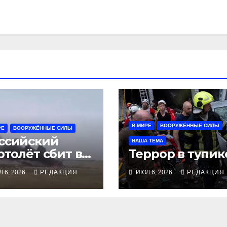
В МИРЕ
ВООРУЖЁННЫЕ СИЛЫ
РЕ
ВООРУЖЁННЫЕ СИЛЫ
ссийский
НАША ТЕМА
ртолёт сбит в
Террор в тупик
ли
 6, 2026
РЕДАКЦИЯ
ИЮЛ 6, 2026
РЕДАКЦИЯ
встанцами-
арегами