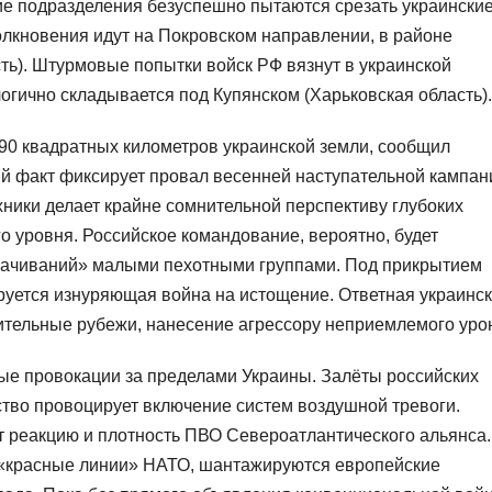
ие подразделения безуспешно пытаются срезать украински
лкновения идут на Покровском направлении, в районе
ть). Штурмовые попытки войск РФ вязнут в украинской
огично складывается под Купянском (Харьковская область).
90 квадратных километров украинской земли, сообщил
ий факт фиксирует провал весенней наступательной кампан
ники делает крайне сомнительной перспективу глубоких
 уровня. Российское командование, вероятно, будет
сачиваний» малыми пехотными группами. Под прикрытием
руется изнуряющая война на истощение. Ответная украинс
ительные рубежи, нанесение агрессору неприемлемого уро
е провокации за пределами Украины. Залёты российских
тво провоцирует включение систем воздушной тревоги.
реакцию и плотность ПВО Североатлантического альянса.
я «красные линии» НАТО, шантажируются европейские