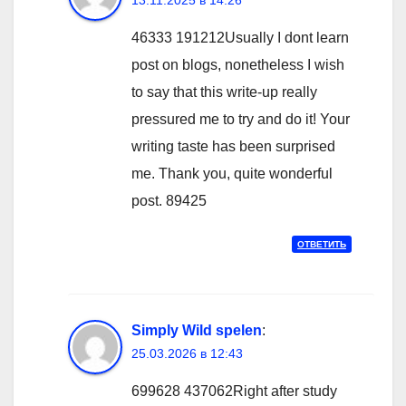
13.11.2025 в 14:26
46333 191212Usually I dont learn
post on blogs, nonetheless I wish
to say that this write-up really
pressured me to try and do it! Your
writing taste has been surprised
me. Thank you, quite wonderful
post. 89425
ОТВЕТИТЬ
Simply Wild spelen
:
25.03.2026 в 12:43
699628 437062Right after study