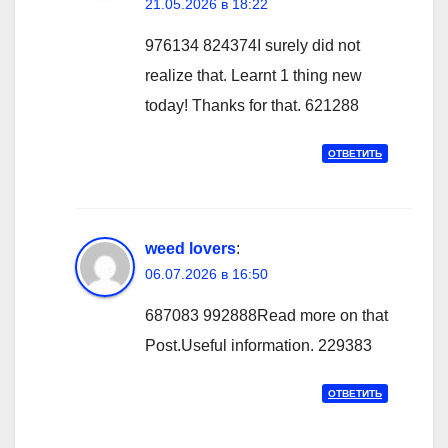
21.05.2026 в 18:22
976134 824374I surely did not
realize that. Learnt 1 thing new
today! Thanks for that. 621288
ОТВЕТИТЬ
weed lovers
:
06.07.2026 в 16:50
687083 992888Read more on that
Post.Useful information. 229383
ОТВЕТИТЬ