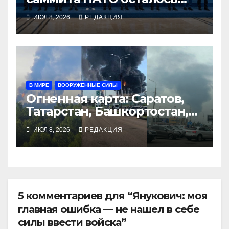
всего лишь выполнить
ИЮЛ 8, 2026
РЕДАКЦИЯ
В МИРЕ
ВООРУЖЁННЫЕ СИЛЫ
Огненная карта: Саратов,
Татарстан, Башкортостан,
Воронеж
ИЮЛ 8, 2026
РЕДАКЦИЯ
5 комментариев для “Янукович: моя
главная ошибка — не нашел в себе
силы ввести войска”