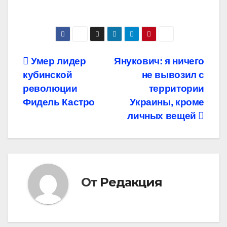
Навигация
Умер лидер
Янукович: я ничего
кубинской
не вывозил с
по
революции
территории
записям
Фидель Кастро
Украины, кроме
личных вещей
От
Редакция