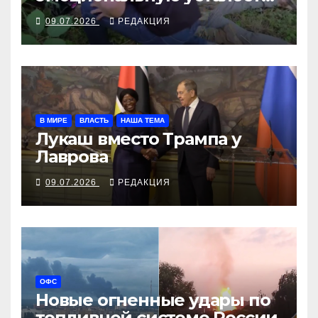
ФСБ арестовывает
09.07.2026
РЕДАКЦИЯ
настоящих противников
В МИРЕ
ВЛАСТЬ
НАША ТЕМА
Лукаш вместо Трампа у
Лаврова
09.07.2026
РЕДАКЦИЯ
ОФС
Новые огненные удары по
топливной системе России