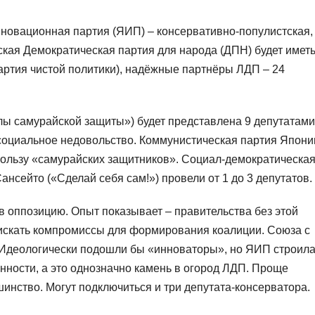
нновационная партия (ЯИП) – консервативно-популистская,
кая Демократическая партия для народа (ДПН) будет имет
Партия чистой политики), надёжные партнёры ЛДП – 24
ы самурайской защиты») будет представлена 9 депутатами
 социальное недовольство. Коммунистическая партия Япони
пользу «самурайских защитников». Социал-демократическа
ансейто («Сделай себя сам!») провели от 1 до 3 депутатов.
в оппозицию. Опыт показывает – правительства без этой
 искать компромиссы для формирования коалиции. Союза с
. Идеологически подошли бы «инноваторы», но ЯИП строил
ности, а это однозначно камень в огород ЛДП. Проще
инство. Могут подключиться и три депутата-консерватора.