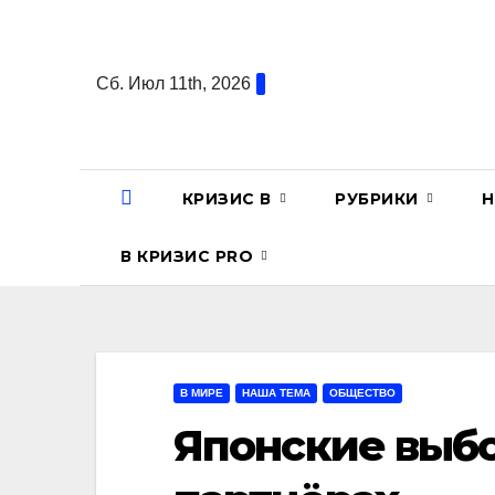
Перейти
к
содержанию
Сб. Июл 11th, 2026
КРИЗИС В
РУБРИКИ
Н
В КРИЗИС PRO
В МИРЕ
НАША ТЕМА
ОБЩЕСТВО
Японские выбо