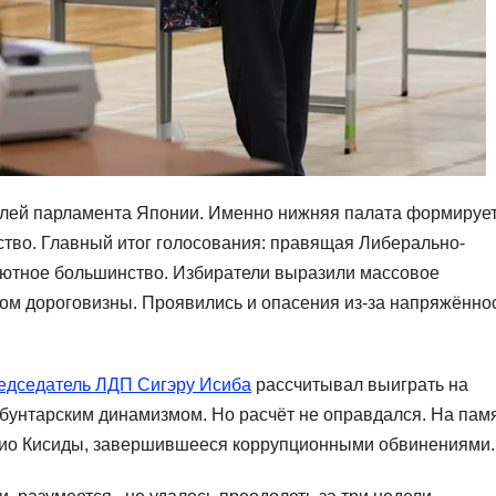
елей парламента Японии. Именно нижняя палата формируе
ство. Главный итог голосования: правящая Либерально-
лютное большинство. Избиратели выразили массовое
ом дороговизны. Проявились и опасения из-за напряжённо
едседатель ЛДП Сигэру Исиба
рассчитывал выиграть на
бунтарским динамизмом. Но расчёт не оправдался. На пам
мио Кисиды, завершившееся коррупционными обвинениями.