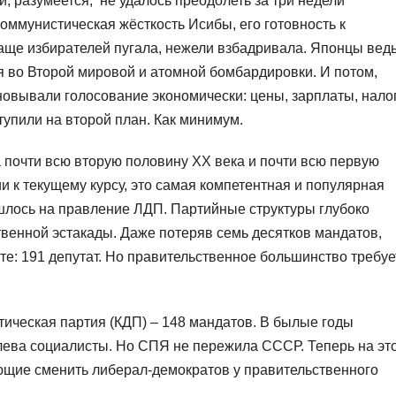
, разумеется, не удалось преодолеть за три недели
оммунистическая жёсткость Исибы, его готовность к
аще избирателей пугала, нежели взбадривала. Японцы вед
 во Второй мировой и атомной бомбардировки. И потом,
овывали голосование экономически: цены, зарплаты, налог
упили на второй план. Как минимум.
почти всю вторую половину XX века и почти всю первую
и к текущему курсу, это самая компетентная и популярная
шлось на правление ЛДП. Партийные структуры глубоко
твенной эстакады. Даже потеряв семь десятков мандатов,
е: 191 депутат. Но правительственное большинство требуе
ическая партия (КДП) – 148 мандатов. В былые годы
ева социалисты. Но СПЯ не пережила СССР. Теперь на эт
щие сменить либерал-демократов у правительственного