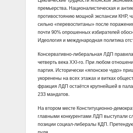
Циклические трудности японской экономики
премьерства. Националистическая и антик
противостоянию мощной экспансии КНР, ч
сильно «перевоспитаны» после поражения
почти 90% опрошенных избирателей обосн
Идеология и международная политика отст
Консервативно-либеральная ЛДП правила 
четверть века XXI-го. При любом отношени
партия. Исторически «японское чудо» при
укоренены на всех этажах и витках общес
фракция ЛДП остаётся крупнейшей в палат
233 мандатов.
На втором месте Конституционно-демократ
главными конкурентами ЛДП выступали сл
позиции социал-либералы КДП. Претендую
руля.