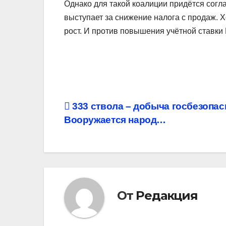
Однако для такой коалиции придётся согл
выступает за снижение налога с продаж. 
рост. И против повышения учётной ставки
Навигация
333 ствола – добыча госбезопас
Вооружается народ…
по
записям
От
Редакция