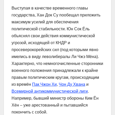
Выступая в качестве временного главы
государства, Хан Док Су пообещал приложить
максимум усилий для обеспечения
политической стабильности. Юн Сок Ёль
объяснял свои действия коммунистической
угрозой, исходящей от КНДР и
просеверокорейских сил (под которыми явно
имелись в виду леволибералы Ли Чжэ Мёна).
Характерно, что немногочисленные сторонники
военного положения принадлежали к крайне
правым политическим кругам, происходящим
из времён
Пак Чжон Хи
,
Чон Ду Хвана
и
Всемирной антикоммунистической лиги
.
Например, бывший министр обороны Ким Ён
Хён – уже арестованный и пытавшийся
покончить с собой.