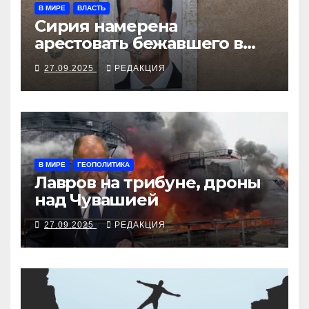
В МИРЕ
ВЛАСТЬ
Сирия намерена
арестовать бежавшего в
Москву экс-диктатора
27.09.2025
РЕДАКЦИЯ
В МИРЕ
ГЕОПОЛИТИКА
Лавров на трибуне, дроны
над Чувашией
27.09.2025
РЕДАКЦИЯ