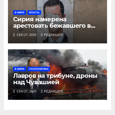
В МИРЕ
ВЛАСТЬ
Сирия намерена
арестовать бежавшего в
Москву экс-диктатора
СЕН 27, 2025
РЕДАКЦИЯ
В МИРЕ
ГЕОПОЛИТИКА
Лавров на трибуне, дроны
над Чувашией
СЕН 27, 2025
РЕДАКЦИЯ