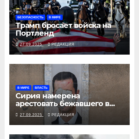
БЕЗОПАСНОСТЬ
В МИРЕ
Трамп бросает войска на
Портленд
27.09.2025
РЕДАКЦИЯ
В МИРЕ
ВЛАСТЬ
Сирия намерена
арестовать бежавшего в
Москву экс-диктатора
27.09.2025
РЕДАКЦИЯ