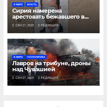
В МИРЕ
ВЛАСТЬ
Сирия намерена
арестовать бежавшего в
Москву экс-диктатора
СЕН 27, 2025
РЕДАКЦИЯ
В МИРЕ
ГЕОПОЛИТИКА
Лавров на трибуне, дроны
над Чувашией
СЕН 27, 2025
РЕДАКЦИЯ