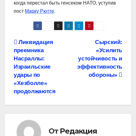
когда перестал быть генсеком НАТО, уступив
пост
Марку Рютте
.
Навигация
Ликвидация
Сырский:
преемника
«Усилить
по
Насраллы:
устойчивость и
записям
Израильские
эффективность
удары по
обороны»
«Хезболле»
продолжаются
От
Редакция