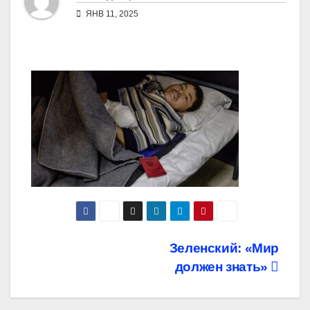
ЯНВ 11, 2025
Навигация
Зеленский: «Мир
должен знать»
по
записям