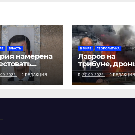
РЕ
ВЛАСТЬ
В МИРЕ
ГЕОПОЛИТИКА
рия намерена
Лавров на
естовать
трибуне, дрон
жавшего в
над Чувашией
.09.2025
РЕДАКЦИЯ
27.09.2025
РЕДАКЦИ
скву экс-
ктатора