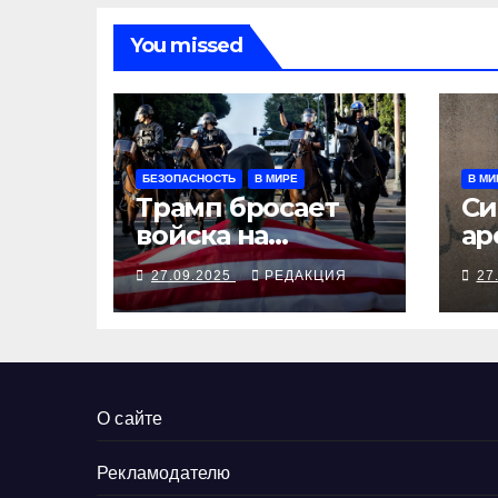
You missed
БЕЗОПАСНОСТЬ
В МИРЕ
В МИ
Трамп бросает
Си
войска на
ар
Портленд
бе
27.09.2025
РЕДАКЦИЯ
27
Мо
ди
О сайте
Рекламодателю