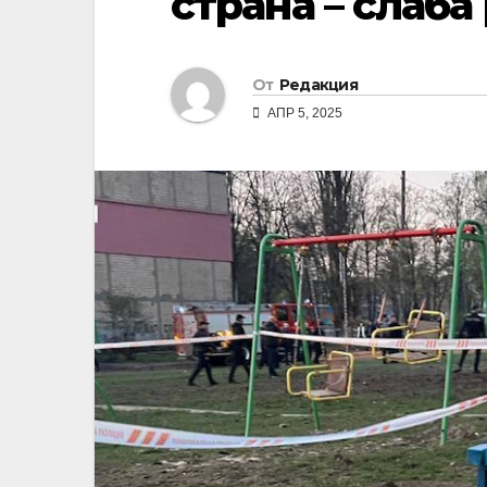
страна – слаба
От
Редакция
АПР 5, 2025