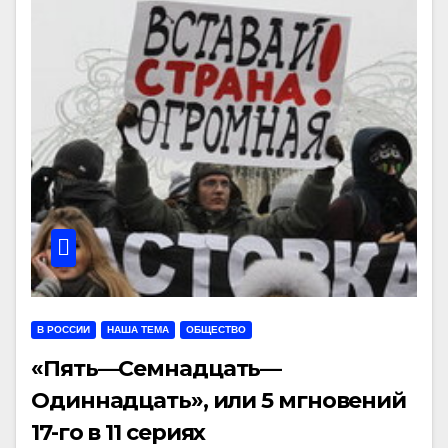
В РОССИИ
НАША ТЕМА
ОБЩЕСТВО
«Пять—Семнадцать—
Одиннадцать», или 5 мгновений
17-го в 11 сериях