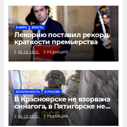
В МИРЕ
ВЛАСТЬ
Лекорню поставил рекорд
краткости премьерства
06.10.2025
РЕДАКЦИЯ
БЕЗОПАСНОСТЬ
В РОССИИ
В Красноярске не взорвана
синагога, в Пятигорске не
сгорела еврейская община
06.10.2025
РЕДАКЦИЯ