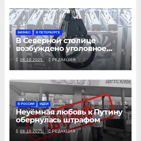
БИЗНЕС
В ПЕТЕРБУРГЕ
В Северной столице
возбуждено уголовное
дело по редкому составу
06.10.2025
РЕДАКЦИЯ
В РОССИИ
ИДЕИ
Неуёмная любовь к Путину
обернулась штрафом
06.10.2025
РЕДАКЦИЯ