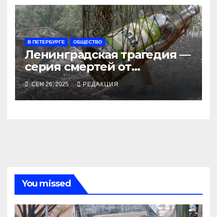
В ПЕТЕРБУРГЕ
ОБЩЕСТВО
Ленинградская трагедия —
серия смертей от
алкосуррогата
СЕН 26, 2025
РЕДАКЦИЯ
You missed