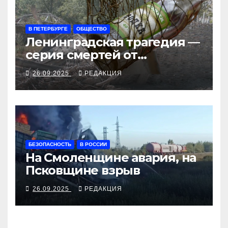
В ПЕТЕРБУРГЕ
ОБЩЕСТВО
Ленинградская трагедия —
серия смертей от
алкосуррогата
26.09.2025
РЕДАКЦИЯ
БЕЗОПАСНОСТЬ
В РОССИИ
На Смоленщине авария, на
Псковщине взрыв
26.09.2025
РЕДАКЦИЯ