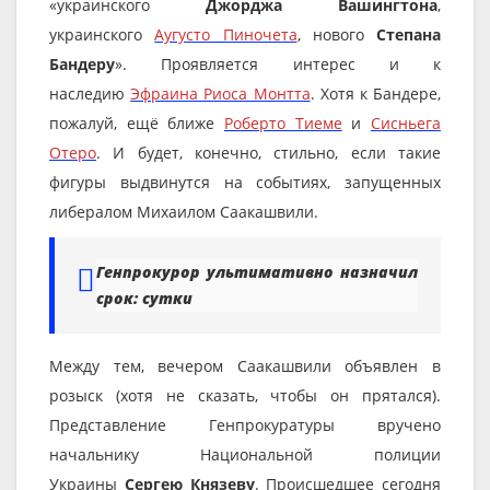
«украинского
Джорджа Вашингтона
,
украинского
Аугусто Пиночета
, нового
Степана
Бандеру
». Проявляется интерес и к
наследию
Эфраина Риоса Монтта
. Хотя к Бандере,
пожалуй, ещё ближе
Роберто Тиеме
и
Сисньега
Отеро
. И будет, конечно, стильно, если такие
фигуры выдвинутся на событиях, запущенных
либералом Михаилом Саакашвили.
Генпрокурор ультимативно назначил
срок: сутки
Между тем, вечером Саакашвили объявлен в
розыск (хотя не сказать, чтобы он прятался).
Представление Генпрокуратуры вручено
начальнику Национальной полиции
Украины
Сергею Князеву
. Происшедшее сегодня