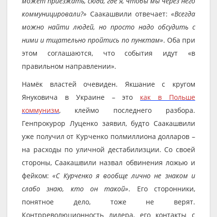
может приезжать, сюда, где я, чтобы мы через него
коммуницировали?»
Саакашвили отвечает:
«Всегда
можно найти людей, но просто надо обсудить с
ними и тщательно пройтись по пунктам»
. Оба при
этом соглашаются, что события идут «в
правильном направлении».
Намёк властей очевиден. Якшание с кругом
Януковича в Украине – это
как в Польше
коммунизм
, клеймо последнего разбора.
Генпрокурор Луценко заявил, будто Саакашвили
уже получил от Курченко полмиллиона долларов –
на расходы по уличной дестабилизции. Со своей
стороны, Саакашвили назвал обвинения ложью и
фейком:
«С Курченко я вообще лично не знаком и
слабо знаю, кто он такой»
. Его сторонники,
понятное дело, тоже не верят.
Контрреволюционность лидера, его контакты с