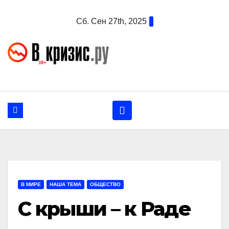
Перейти
Сб. Сен 27th, 2025
к
содержанию
В МИРЕ
НАША ТЕМА
ОБЩЕСТВО
С крыши – к Раде