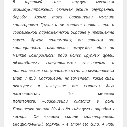
В третьей силе запущен механизм
взаимоуничтожения, включён режим внутренней
борьбы. Кроме того, Саакашвили мыслит
категориями Грузии и не желает понять, что в
современной парламентской Украине у президента
совсем другие полномочия, он зависим от
коалиционного соглашения, вынужден идти на
мелкие компромиссы ради более крупных целей,
обзаводиться ситуативными союзниками и
политическими попутчиками из числа региональных
элит и т.д. Саакашвили не замечает, какие силы
окажутся в выигрыше от схватки двух
тяжеловесов»
. По мнению
политолога,
«Саакашвили оказался в роли
Порошенко начала 2014 года, сидящего с народом у
костра. Он человек крайне эгоцентричный,
эмоциональный, горячий – в этом его сила. А наш