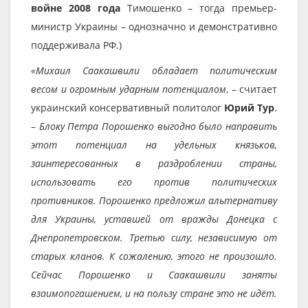
войне 2008 года
Тимошенко – тогда премьер-
министр Украины – однозначно и демонстративно
поддерживала РФ.)
«Михаил Саакашвили обладает политическим
весом и огромным ударным потенциалом
, – считает
украинский консервативный политолог
Юрий Тур
.
–
Блоку Петра Порошенко выгодно было направить
этот потенциал на удельных князьков,
заинтересованных в раздроблении страны,
использовать его против политических
противников. Порошенко предложил альтернативу
для Украины, уставшей от вражды Донецка с
Днепропетровском. Третью силу, независимую от
старых кланов. К сожалению, этого не произошло.
Сейчас Порошенко и Саакашвили заняты
взаимопогашением, и на пользу стране это не идёт.