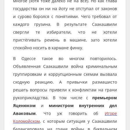
многое (хотя тоже далеко не на всё). Но как глава
государства он ни на йоту не отступал от законов
и сурово боролся с понятиями. Чего требовал от
каждого грузина. В результате Саакашвили
свергли те избиратели, что не хотели
пристёгивать ремень в машине, зато хотели
спокойно носить в кармане финку.
В Одессе такое во многом повторилось.
Объявленная Саакашвили война криминальным
группировкам и коррупционным схемам вызвала
сходную реакцию. А привычки размашисто
решать вопросы привели к конфликтам на грани
рукоприкладства. В том числе с
премьером
Яценюком
и
министром внутренних дел
Аваковым
. Что уж говорить об
Игоре
Коломойском
, с которым ситуация у Саакашвили
балансировала на грани войны в буквальном