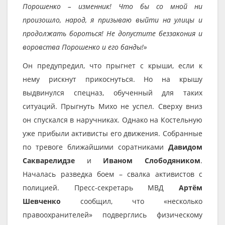
Порошенко – изменник! Что бы со мной ни
произошло, народ, я призываю выйти на улицы и
продолжать бороться! Не допустите беззакония и
воровства Порошенко и его банды!»
Он предупредил, что прыгнет с крыши, если к
нему рискнут прикоснуться. Но на крышу
выдвинулся спецназ, обученный для таких
ситуаций. Прыгнуть Михо не успел. Сверху вниз
он спускался в наручниках. Однако на Костельную
уже прибыли активисты его движения. Собранные
по тревоге ближайшими соратниками
Давидом
Сакварелидзе
и
Иваном Слободяником
.
Началась разведка боем – свалка активистов с
полицией. Пресс-секретарь МВД
Артём
Шевченко
сообщил, что «несколько
правоохранителей» подверглись физическому