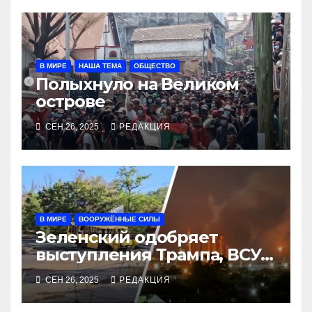
В МИРЕ
НАША ТЕМА
ОБЩЕСТВО
Полыхнуло на Великом
острове
СЕН 26, 2025
РЕДАКЦИЯ
В МИРЕ
ВООРУЖЁННЫЕ СИЛЫ
Зеленский одобряет
выступления Трампа, ВСУ
закрыли Добропольский
СЕН 26, 2025
РЕДАКЦИЯ
рубеж