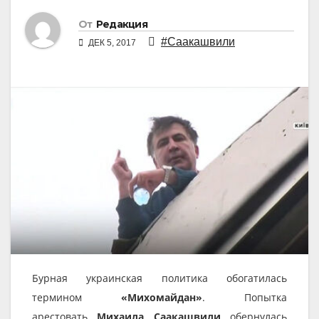
От
Редакция
#Саакашвили
ДЕК 5, 2017
Бурная украинская политика обогатилась
термином
«Михомайдан»
. Попытка
арестовать
Михаила Саакашвили
обернулась