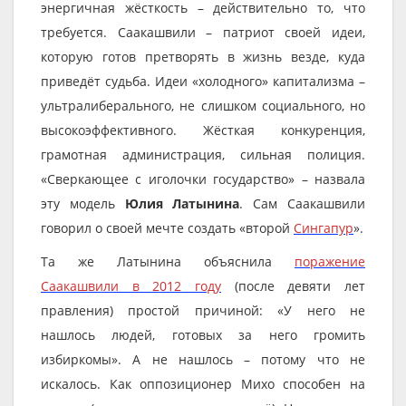
энергичная жёсткость – действительно то, что
требуется. Саакашвили – патриот своей идеи,
которую готов претворять в жизнь везде, куда
приведёт судьба. Идеи «холодного» капитализма –
ультралиберального, не слишком социального, но
высокоэффективного. Жёсткая конкуренция,
грамотная администрация, сильная полиция.
«Сверкающее с иголочки государство» – назвала
эту модель
Юлия Латынина
. Сам Саакашвили
говорил о своей мечте создать «второй
Сингапур
».
Та же Латынина объяснила
поражение
Саакашвили в 2012 году
(после девяти лет
правления) простой причиной: «У него не
нашлось людей, готовых за него громить
избиркомы». А не нашлось – потому что не
искалось. Как оппозиционер Михо способен на