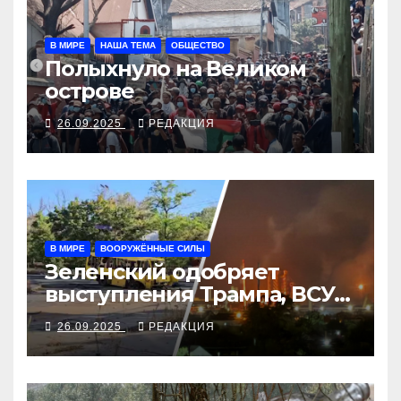
В МИРЕ
НАША ТЕМА
ОБЩЕСТВО
Полыхнуло на Великом
острове
26.09.2025
РЕДАКЦИЯ
В МИРЕ
ВООРУЖЁННЫЕ СИЛЫ
Зеленский одобряет
выступления Трампа, ВСУ
закрыли Добропольский
26.09.2025
РЕДАКЦИЯ
рубеж