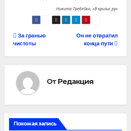
Никита Требейко, «В кризис.ру»
Навигация
За гранью
Он не отвратил
чистоты
конца пути
по
записям
От
Редакция
Похожая запись