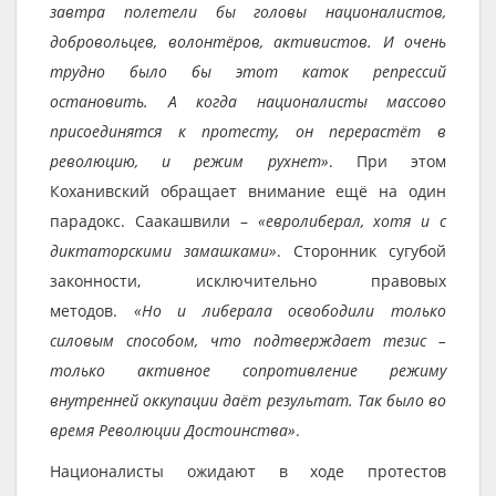
завтра полетели бы головы националистов,
добровольцев, волонтёров, активистов. И очень
трудно было бы этот каток репрессий
остановить. А когда националисты массово
присоединятся к протесту, он перерастёт в
революцию, и режим рухнет»
. При этом
Коханивский обращает внимание ещё на один
парадокс. Саакашвили –
«евролиберал, хотя и с
диктаторскими замашками»
. Сторонник сугубой
законности, исключительно правовых
методов.
«Но и либерала освободили только
силовым способом, что подтверждает тезис –
только активное сопротивление режиму
внутренней оккупации даёт результат. Так было во
время Революции Достоинства»
.
Националисты ожидают в ходе протестов