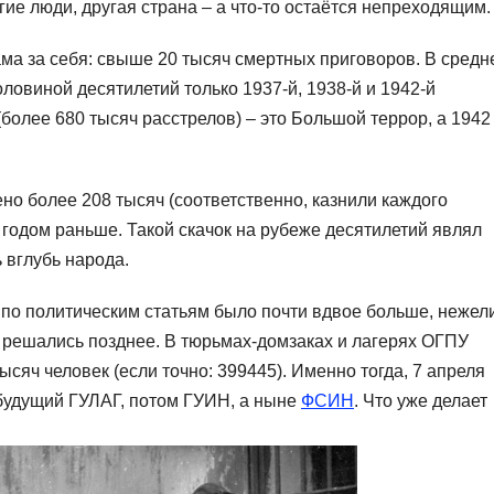
гие люди, другая страна – а что-то остаётся непреходящим.
ама за себя: свыше 20 тысяч смертных приговоров. В средн
оловиной десятилетий только 1937-й, 1938-й и 1942-й
более 680 тысяч расстрелов) – это Большой террор, а 1942
но более 208 тысяч (соответственно, казнили каждого
 годом раньше. Такой скачок на рубеже десятилетий являл
 вглубь народа.
в по политическим статьям было почти вдвое больше, нежел
 решались позднее. В тюрьмах-домзаках и лагерях ОГПУ
ысяч человек (если точно: 399445). Именно тогда, 7 апреля
 будущий ГУЛАГ, потом ГУИН, а ныне
ФСИН
. Что уже делает