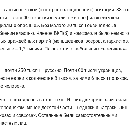
в антисоветской («контрреволюционной») агитации. 88 ты
ости. Почти 40 тысяч «изымались» в профилактическом
циально опасные». Без малого 20 тысяч обвинялись в
еблении властью. Членов ВКП(б) и комсомола было немного
ных враждебных партий (меньшевиков, эсеров, анархистов,
меньше – 1,2 тысячи. Плюс сотня с небольшим «еретиков»-
 почти 250 тысяч – русские. Почти 60 тысяч украинцев,
есте евреи в количестве 8 тысяч, за ними 6 тысяч поляков.
е человека.
 – приходилось на крестьян. Из них две трети зачислялись
 середнякам, менее десятой части – бедняки и батраки. Лиш
лхозах и совхозах. Остальные были самостоятельными
частных лиц.