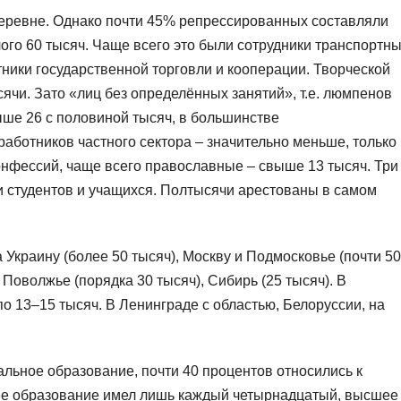
деревне. Однако почти 45% репрессированных составляли
ого 60 тысяч. Чаще всего это были сотрудники транспортн
тники государственной торговли и кооперации. Творческой
ячи. Зато «лиц без определённых занятий», т.е. люмпенов
ыше 26 с половиной тысяч, в большинстве
аботников частного сектора – значительно меньше, только
нфессий, чаще всего православные – свыше 13 тысяч. Три
и студентов и учащихся. Полтысячи арестованы в самом
Украину (более 50 тысяч), Москву и Подмосковье (почти 50
 Поволжье (порядка 30 тысяч), Сибирь (25 тысяч). В
по 13–15 тысяч. В Ленинграде с областью, Белоруссии, на
льное образование, почти 40 процентов относились к
е образование имел лишь каждый четырнадцатый, высшее