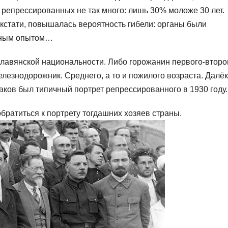
 репрессированных не так много: лишь 30% моложе 30 лет.
 кстати, повышалась вероятность гибели: органы были
нным опытом…
славянской национальности. Либо горожанин первого-второ
елезнодорожник. Среднего, а то и пожилого возраста. Далё
аков был типичный портрет репрессированного в 1930 году.
братиться к портрету тогдашних хозяев страны.