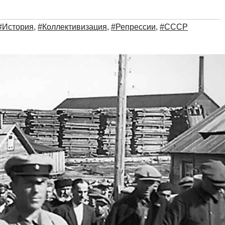
#История
,
#Коллективизация
,
#Репрессии
,
#СССР