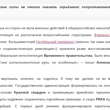
ские силы не смогли оказать серьёзного сопротивления
на из сторон не вела военных действий в общероссийских масштаб
ппозиция не располагали всероссийскими структурами.
Февральс
ения. Большевистский
Октябрьский переворот
(именно так сами но
 социалистическую революцию») принялся резво восстанавлив
либеральная интеллигенция
Временного правительства
, было впо
Тоже интеллигентские руки, но особенные»
, – писал
Алекса
вертикаль, конечно, не годилось. К тому же, далеко не во в
инство. Государственная администрация формировалась на осн
а основе
Красной гвардии
и примкнувших армейских гарнизон
лдаты надёжнее подчинялись партийным приказам, и скоро
РККА
бу
рдейцев. С первых дней режима функционировала каратель