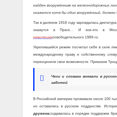
найден вооружённым на железнодорожных лин
окажется хотя бы один вооружённый, должен 
Так в далеком 1918 году зарождалась диктатура
окажутся в Праге… И кое-кто в Моск
революции
освободительного 1989-го.
Укрепившийся режим посчитал себя в силе ли
международному праву и собственному слову
переоценили свои возможности. Приказом Троцк
Чехи и словаки воевали в русск
заботой
В Российской империи проживали около 100 тыс
но оставались в русском подданстве. Истори
дружина
создавалась в порядке поддержки бра