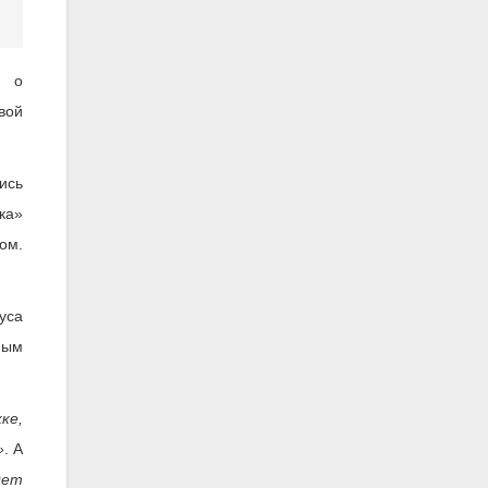
е о
вой
ись
ка»
ом.
уса
ным
ке,
»
. А
дет