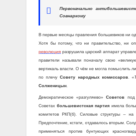
Первоначально антибольшевист
Совнаркому
В первые месяцы правления большевиков ни од
Хотя бы потому, что ни правительство, ни о
революция
разрушила царский аппарат управл
правители называли поначалу свою «великую
вертикаль власти. О чём не могла помыслить 
по плечу
Совету народных комиссаров
.
«
Солженицын
.
Демократическое «разгуляево»
Советов
под 
Советах
большевистская партия
имела больш
комитетов РКП(б). Силовые структуры – н
Предпочтение, кстати, отдавалось вторым. Со
применяться против бунтующих красногва