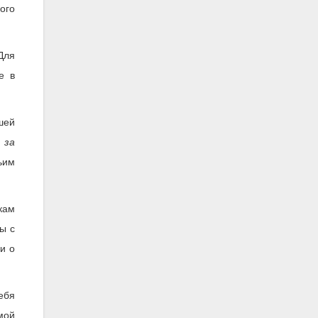
ого
Для
е в
шей
 за
ьим
кам
ы с
и о
ебя
мой