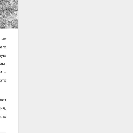
шие
его
ную
им.
и –
это
ают
ия.
жно