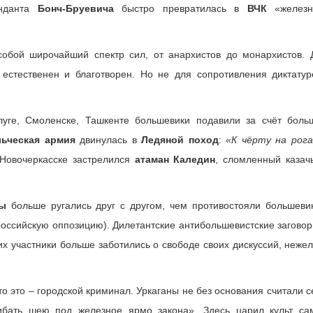
енданта
Бонч-Бруевича
быстро превратилась в
ВЧК
«железн
собой широчайший спектр сил, от анархистов до монархистов. 
естественен и благотворен. Но не для сопротивления диктатур
луге, Смоленске, Ташкенте большевики подавили за счёт боль
ьческая армия
двинулась в
Ледяной поход
:
«К чёрту на рога
 Новочеркасске застрелился
атаман Каледин
, сломленный казач
ы
больше ругались друг с другом, чем противостояли большеви
ссийскую оппозицию). Дилетантские антибольшевистские заговор
их участники больше заботились о свободе своих дискуссий, нежел
то это – городской криминал. Уркаганы не без основания считали с
ибать шею под железное ярмо закона». Здесь царил культ са