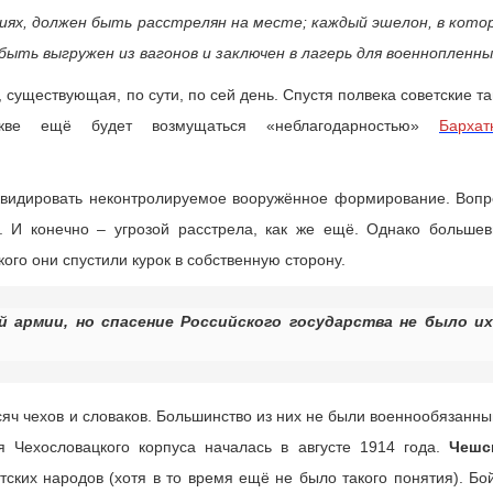
иях, должен быть расстрелян на месте; каждый эшелон, в кото
быть выгружен из вагонов и заключен в лагерь для военнопленн
, существующая, по сути, по сей день. Спустя полвека советские т
ве ещё будет возмущаться «неблагодарностью»
Бархат
квидировать неконтролируемое вооружённое формирование. Вопр
. И конечно – угрозой расстрела, как же ещё. Однако большев
ого они спустили курок в собственную сторону.
ой армии, но спасение Российского государства не было их
яч чехов и словаков. Большинство из них не были военнообязанны
я Чехословацкого корпуса началась в августе 1914 года.
Чешс
тских народов (хотя в то время ещё не было такого понятия). Бо