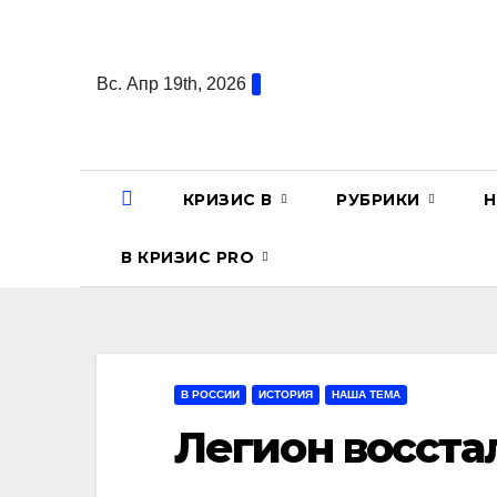
Перейти
к
содержанию
Вс. Апр 19th, 2026
КРИЗИС В
РУБРИКИ
Н
В КРИЗИС PRO
В РОССИИ
ИСТОРИЯ
НАША ТЕМА
Легион восста