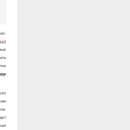
ах.
кая
вые
ать
лне
ндр
сех
ове
ов.
дет
ная