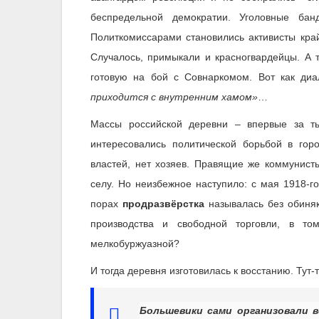
беспредельной демократии. Уголовные бан
Политкомиссарами становились активисты кр
Случалось, примыкали и красногвардейцы. А
готовую на бой с Совнаркомом. Вот как диа
приходится с внутренним хамом»
…
Массы российской деревни – впервые за т
интересовались политической борьбой в гор
властей, нет хозяев. Правящие же коммунисты
селу. Но неизбежное наступило: с мая 1918-г
порах
продразвёрстка
называлась без обиняк
производства и свободной торговли, в т
мелкобуржуазной?
И тогда деревня изготовилась к восстанию. Тут-
Большевики сами организовали в