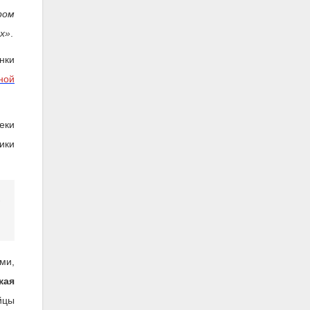
ром
ых»
.
анки
ной
еки
ики
ми,
кая
йцы