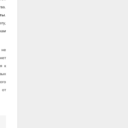
ва.
ты
.
лу,
нам
 не
нет
я к
вых
ого
 от