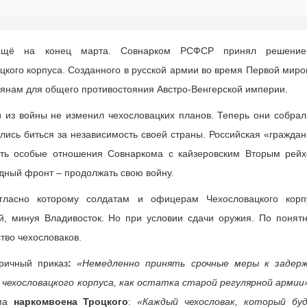
 ещё на конец марта. Совнарком РСФСР принял решени
кого корпуса. Созданного в русской армии во время Первой миро
вянам для общего противостояния Австро-Венгерской империи.
 из войны не изменил чехословацких планов. Теперь они собрал
ились биться за независимость своей страны. Российская «граждан
ать особые отношения Совнаркома с кайзеровским Вторым рейх
дный фронт – продолжать свою войну.
гласно которому солдатам и офицерам Чехословацкого корп
й, минуя Владивосток. Но при условии сдачи оружия. По понят
тво чехословаков.
ричный приказ
:
«Немедленно принять срочные меры к задерж
чехословацкого корпуса, как остатка старой регулярной армии
мма
наркомвоена Троцкого
:
«Каждый чехословак, который бу