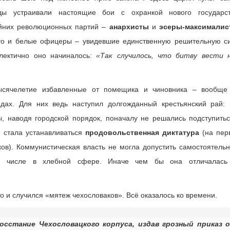
ды устраивали настоящие бои с охранкой нового государст
айних революционных партий –
анархисты
и
эсеры-максималис
 то и белые офицеры – увидевшие единственную решительную си
лектично оно начиналось:
«Так случилось, что битву вести 
ысячелетие избавленные от помещика и чиновника – вообще
одах. Для них ведь наступил долгожданный крестьянский рай: 
, наводя городской порядок, поначалу не решались подступитьс
о стала устанавливаться
продовольственная диктатура
(на пер
ов). Коммунистическая власть не могла допустить самостоятельн
ом числе в хлебной сфере. Иначе чем бы она отличалась
то и случился «мятеж чехословаков». Всё оказалось ко времени.
осстание Чехословацкого корпуса, издав грозный приказ о