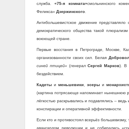
служба.
«75-я комната»
смольнинского ком
Феликса»
Дзержинского
.
Антибольшевистское движение представляло 
демократического общества такой плюрализм 
воюющей стране.
Первые восстания в Петрограде, Москве, Ка
организованности своих сил. Белая
Добровол
синей птицей»
(генерал
Сергей Марков
). В
бездействием.
Кадеты
и
меньшевики
,
эсеры
и
монархист
(картина потрясающе напоминает нынешнюю ро
лёгкостью раскрывались и подавлялись – ведь 
конспирации и оперативной эффективности.
Если кто и противостоял всерьёз большевизму, 
авангардом революции и не собирались «сг