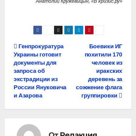
Анатолий Кружевицын, «В кризис.ру»
Навигация
Генпрокуратура
Боевики ИГ
Украины готовит
похитили 170
по
документы для
человек из
записям
запроса об
иракских
экстрадиции из
деревень за
России Януковича
сожжение флага
и Азарова
группировки
От
Редакция