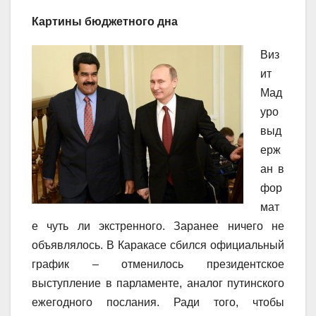
Картины бюджетного дна
Виз
ит
Мад
уро
выд
ерж
ан в
фор
мат
е чуть ли экстренного. Заранее ничего не
объявлялось. В Каракасе сбился официальный
график – отменилось президентское
выступление в парламенте, аналог путинского
ежегодного послания. Ради того, чтобы