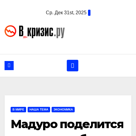
Перейти
Ср. Дек 31st, 2025
к
содержанию
В МИРЕ
НАША ТЕМА
ЭКОНОМИКА
Мадуро поделится