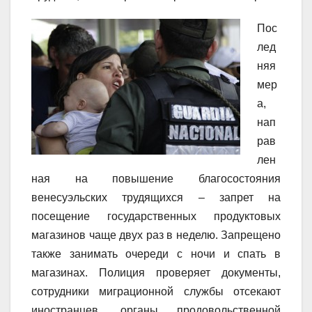
Пос
лед
няя
мер
а,
нап
рав
лен
ная на повышение благосостояния
венесуэльских трудящихся – запрет на
посещение государственных продуктовых
магазинов чаще двух раз в неделю. Запрещено
также занимать очереди с ночи и спать в
магазинах. Полиция проверяет документы,
сотрудники миграционной службы отсекают
иностранцев, органы продовольственной