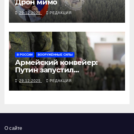
Дрон мимо
29.12.2025
РЕДАКЦИЯ
В РОССИИ
ВООРУЖЁННЫЕ СИЛЫ
Армейский конвейер:
Путин запустил
круглогодичный призыв
29.12.2025
РЕДАКЦИЯ
О сайте