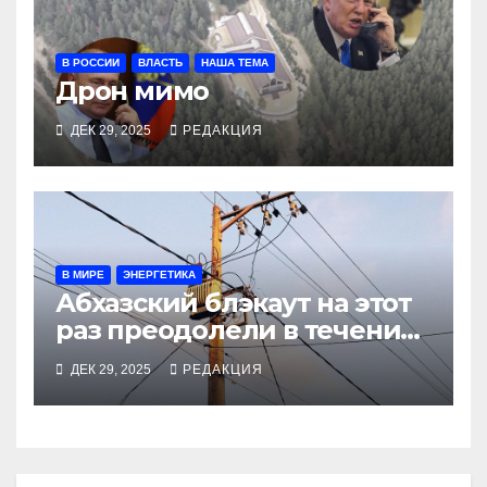
В РОССИИ
ВЛАСТЬ
НАША ТЕМА
Дрон мимо
ДЕК 29, 2025
РЕДАКЦИЯ
В МИРЕ
ЭНЕРГЕТИКА
Абхазский блэкаут на этот
раз преодолели в течение
часа
ДЕК 29, 2025
РЕДАКЦИЯ