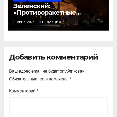
Зеленский:
«Противоракетные
средства могли бы спасти
АВГ 5, 2026
РЕДАКЦИЯ
погибших сегодня»
Добавить комментарий
Ваш адрес email не будет опубликован.
Обязательные поля помечены
*
Комментарий
*