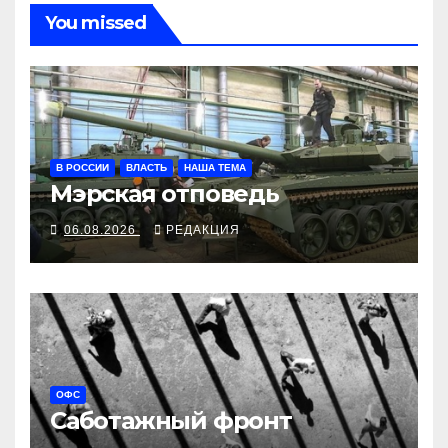
You missed
В РОССИИ
ВЛАСТЬ
НАША ТЕМА
Мэрская отповедь
06.08.2026
РЕДАКЦИЯ
ОФС
Саботажный фронт