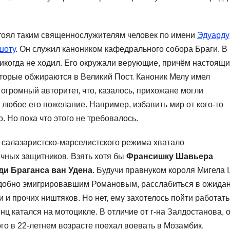
оял таким священнослужителям человек по имени
Эдуарду
шоту
. Он служил каноником кафедрального собора Браги. В
икогда не ходил. Его окружали верующие, причём настоящи
которые обжираются в Великий Пост. Каноник Мелу имел
 огромный авторитет, что, казалось, прихожане могли
 любое его пожелание. Например, избавить мир от кого-то
. Но пока что этого не требовалось.
 салазаристско-марселистского режима хватало
чных защитников. Взять хотя бы
Франсишку Шавьера
ди Браганса ван Удена
. Будучи правнуком короля Мигела I
одобно эмигрировавшим Романовым, расслабиться в ожида
и и прочих ништяков. Но нет, ему захотелось пойти работать
ц катался на мотоцикле. В отличие от г-на Залдостанова, 
го в 22-летнем возрасте поехал воевать в Мозамбик.