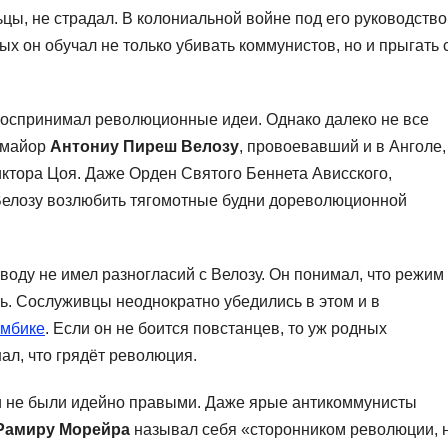
ьцы, не страдал. В колониальной войне под его руководств
ых он обучал не только убивать коммунистов, но и прыгать 
 воспринимал революционные идеи. Однако далеко не все
-майор
Антониу Пиреш Велозу
, провоевавший и в Анголе,
ктора Цоя. Даже Орден Святого Беннета Ависского,
 Велозу возлюбить тягомотные будни дореволюционной
воду не имел разногласий с Велозу. Он понимал, что режим
ть. Сослуживцы неоднократно убедились в этом и в
мбике
. Если он не боится повстанцев, то уж родных
нал, что грядёт революция.
ки не были идейно правыми. Даже ярые антикоммунисты
Рамиру Морейра
называл себя «сторонником революции, 