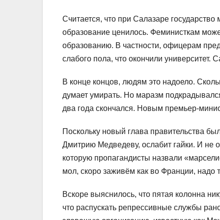
Считается, что при Салазаре государство 
образование ценилось. Феминисткам може
образованию. В частности, офицерам пред
слабого пола, что окончили университет.
В конце концов, людям это надоело. Сколь
думает умирать. Но маразм подкрадывался
два года скончался. Новым премьер-мини
Поскольку новый глава правительства был 
Дмитрию Медведеву, ослабит гайки. И не о
которую пропагандисты назвали «марселис
мол, скоро заживём как во Франции, надо 
Вскоре выяснилось, что пятая колонна нику
что распускать репрессивные службы ран