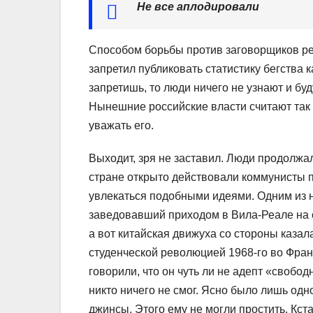
Не все аплодировали
Способом борьбы против заговорщиков ре
запретил публиковать статистику бегства к
запретишь, то люди ничего не узнают и бу
Нынешние российские власти считают так 
уважать его.
Выходит, зря не заставил. Люди продолжал
стране открыто действовали коммунисты п
увлекаться подобными идеями. Одним из 
заведовавший приходом в Вила-Реале на с
а вот китайская движуха со стороны казал
студенческой революцией 1968-го во Фран
говорили, что он чуть ли не адепт «свобо
никто ничего не смог. Ясно было лишь од
джинсы. Этого ему не могли простить. Кст