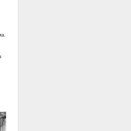
ма.
з