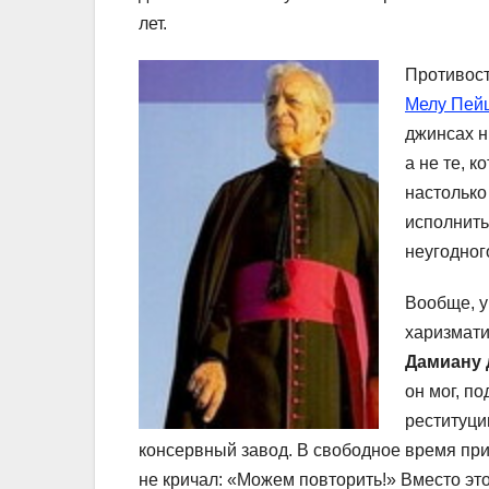
лет.
Противост
Мелу Пей
джинсах н
а не те, 
настолько
исполнить
неугодного
Вообще, у
харизмати
Дамиану 
он мог, п
реституци
консервный завод. В свободное время прин
не кричал: «Можем повторить!» Вместо это