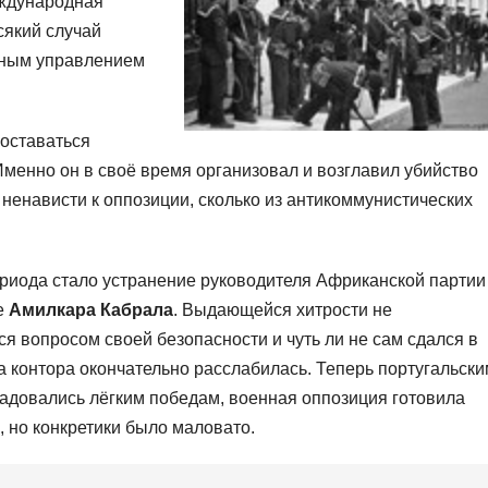
еждународная
сякий случай
вным управлением
оставаться
Именно он в своё время организовал и возглавил убийство
з ненависти к оппозиции, сколько из антикоммунистических
ериода стало устранение руководителя Африканской партии
е
Амилкара Кабрала
. Выдающейся хитрости не
я вопросом своей безопасности и чуть ли не сам сдался в
ва контора окончательно расслабилась. Теперь португальск
радовались лёгким победам, военная оппозиция готовила
, но конкретики было маловато.