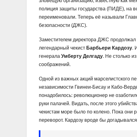
зловещую организацию, известную как М
полиция защиты государства (ПИДЕ), на в
переименовали. Теперь её называли Гла
безопасности (ДЖС).
Заместителем директора ДЖС продолжал 
легендарный чекист
Барбьери Кардозу
. 
генерала
Умберту Делгаду
. Не столько и
соображений.
Одной из важных акций марселистского п
независимости Гвинеи-Бисау и Кабо-Верд
понадобилось: революционер не озаботилс
руки палачей. Видать, после этого убийст
чекистам море было по колено. Пока они 
переворот. Кардозу вроде бы догадывался