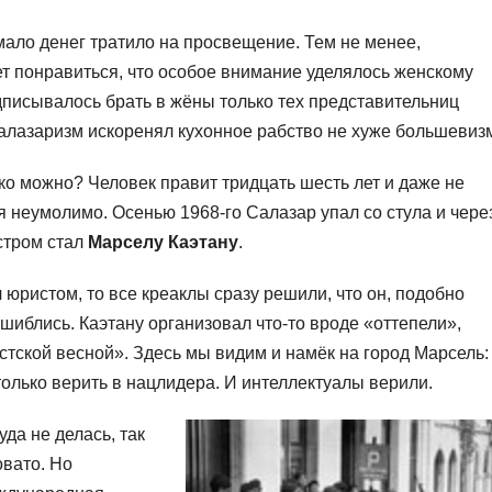
мало денег тратило на просвещение. Тем не менее,
т понравиться, что особое внимание уделялось женскому
писывалось брать в жёны только тех представительниц
 Салазаризм искоренял кухонное рабство не хуже большевиз
ко можно? Человек правит тридцать шесть лет и даже не
 неумолимо. Осенью 1968-го Салазар упал со стула и чере
стром стал
Марселу Каэтану
.
юристом, то все креаклы сразу решили, что он, подобно
шиблись. Каэтану организовал что-то вроде «оттепели»,
тской весной». Здесь мы видим и намёк на город Марсель:
только верить в нацлидера. И интеллектуалы верили.
да не делась, так
овато. Но