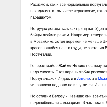
Расизмом, как и все нормальные португал
находились в том числе чернокожие, котор
парашютом.
Нетрудно догадаться, как принц ван Уден
бойцы любили режим. Например, генерал
в Мозамбике, хотел перемен не меньше Ви
красовавшийся на его груди, не заставил
Португалии.
Генерал-майор
Жайме Невиш
по этому по
надо сносить. Этот парень любил рискова
Португальской Индии, и в
Анголе
, и в
Моза
чиновников подавно не испугается. И он з
Но оставим Велозу и Невиша; они всё-та
недолюбливали салазаризм. В частности,