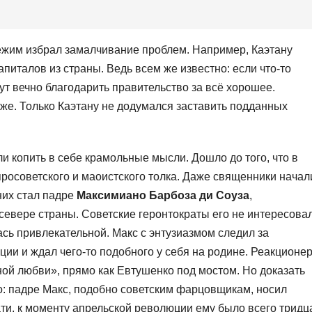
жим избрал замалчивание проблем. Например, Каэтану
апиталов из страны. Ведь всем же известно: если что-то
дут вечно благодарить правительство за всё хорошее.
же. Только Каэтану не додумался заставить подданных
и копить в себе крамольные мысли. Дошло до того, что в
росоветского и маоистского толка. Даже священники начал
них стал падре
Максимиано Барбоза ди Соуза
,
евере страны. Советские геронтократы его не интересовал
ась привлекательной. Макс с энтузиазмом следил за
ции и ждал чего-то подобного у себя на родине. Реакционе
дной любви», прямо как Евтушенко под мостом. Но доказать
но: падре Макс, подобно советским фарцовщикам, носил
ати, к моменту апрельской революции ему было всего тридц