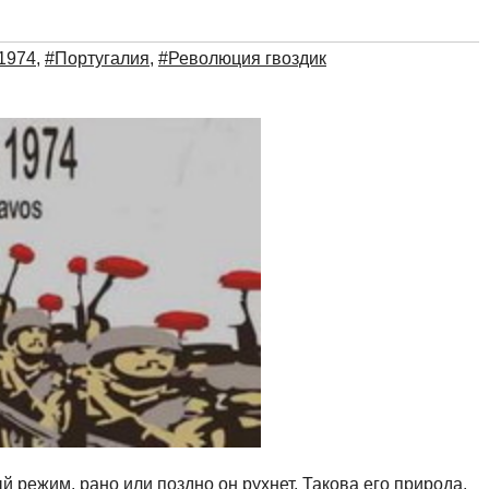
1974
,
#Португалия
,
#Революция гвоздик
 режим, рано или поздно он рухнет. Такова его природа.