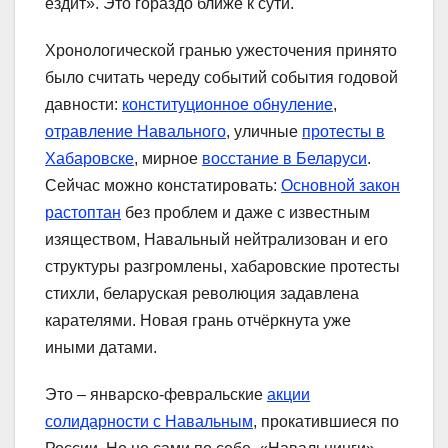
ездит». Это гораздо ближе к сути.
Хронологической гранью ужесточения принято
было считать череду событий события годовой
давности:
конституционное обнуление
,
отравление Навального
, уличные
протесты в
Хабаровске
, мирное
восстание в Беларуси
.
Сейчас можно констатировать:
Основной закон
растоптан
без проблем и даже с известным
изяществом, Навальный нейтрализован и его
структуры разгромлены, хабаровские протесты
стихли, беларуская революция задавлена
карателями. Новая грань отчёркнута уже
иными датами.
Это – январско-февральские
акции
солидарности с Навальным
, прокатившиеся по