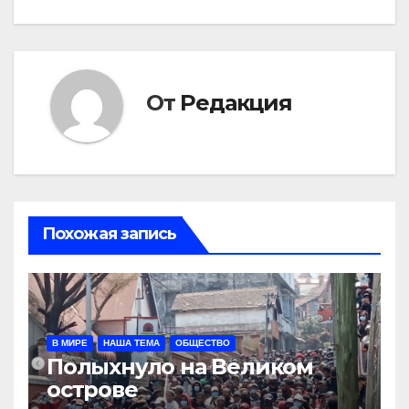
От
Редакция
Похожая запись
В МИРЕ
НАША ТЕМА
ОБЩЕСТВО
Полыхнуло на Великом
острове