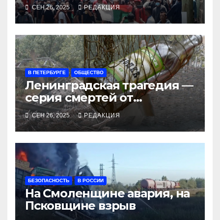
СЕН 26, 2025
РЕДАКЦИЯ
В ПЕТЕРБУРГЕ
ОБЩЕСТВО
Ленинградская трагедия —
серия смертей от
алкосуррогата
СЕН 26, 2025
РЕДАКЦИЯ
БЕЗОПАСНОСТЬ
В РОССИИ
На Смоленщине авария, на
Псковщине взрыв