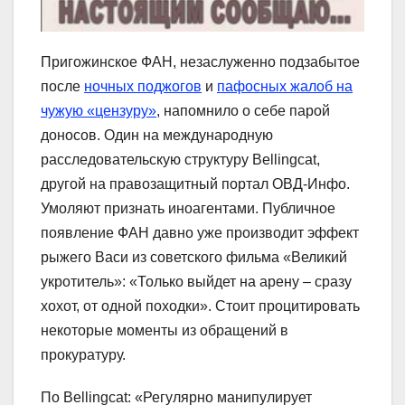
Пригожинское ФАН, незаслуженно подзабытое
после
ночных поджогов
и
пафосных жалоб на
чужую «цензуру»
, напомнило о себе парой
доносов. Один на международную
расследовательскую структуру Bellingcat,
другой на правозащитный портал ОВД-Инфо.
Умоляют признать иноагентами. Публичное
появление ФАН давно уже производит эффект
рыжего Васи из советского фильма «Великий
укротитель»: «Только выйдет на арену – сразу
хохот, от одной походки». Стоит процитировать
некоторые моменты из обращений в
прокуратуру.
По Bellingcat: «Регулярно манипулирует