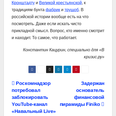
Кронштадту
и
Великой крестьянской
, к
традициям бунта
фабрик
и
трущоб
. В
российской истории вообще есть на что
посмотреть. Даже если искать чисто
прикладной смысл. Вопрос, кто именно смотрит
и находит. То самое, что работает.
Константин Кацурин, специально для «В
кризис.ру»
Навигация
Роскомнадзор
Задержан
потребовал
основатель
по
заблокировать
финансовой
записям
YouTube-канал
пирамиды Finiko
«Навальный Live»