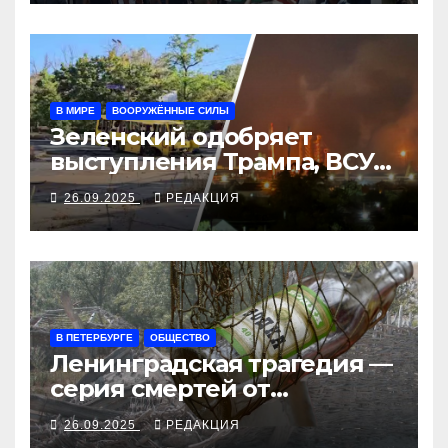
В МИРЕ
ВООРУЖЁННЫЕ СИЛЫ
Зеленский одобряет
выступления Трампа, ВСУ
закрыли Добропольский
26.09.2025
РЕДАКЦИЯ
рубеж
В ПЕТЕРБУРГЕ
ОБЩЕСТВО
Ленинградская трагедия —
серия смертей от
алкосуррогата
26.09.2025
РЕДАКЦИЯ