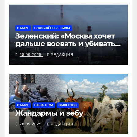
В МИРЕ
ВООРУЖЁННЫЕ СИЛЫ
Зеленский: «Москва хочет
дальше воевать и убивать.
Время для твёрдой
28.09.2025
РЕДАКЦИЯ
реакции»
В МИРЕ
НАША ТЕМА
ОБЩЕСТВО
Жандармы и зебу
28.09.2025
РЕДАКЦИЯ