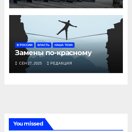
окладами действующих
В РОССИИ
ВЛАСТЬ
НАША ТЕМА
Замены по-красному
СЕН 27, 2025
РЕДАКЦИЯ
You missed