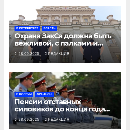
В ПЕТЕРБУРГЕ
ВЛАСТЬ
Охрана ЗакСа должна быть
вежливой, с палками и
наручниками
28.09.2025
РЕДАКЦИЯ
В РОССИИ
ФИНАНСЫ
Пенсии отставных
силовиков до конца года
повысятся вместе с
28.09.2025
РЕДАКЦИЯ
окладами действующих