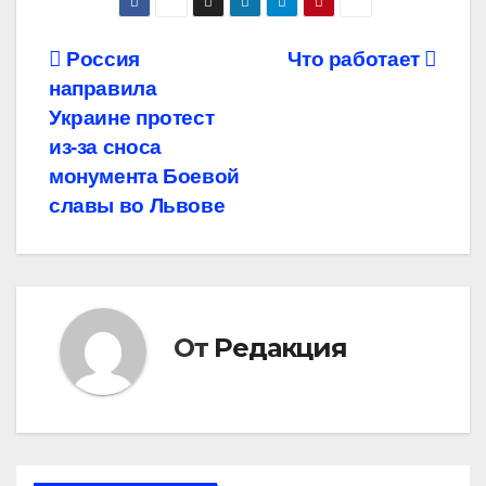
Навигация
Россия
Что работает
направила
по
Украине протест
записям
из-за сноса
монумента Боевой
славы во Львове
От
Редакция