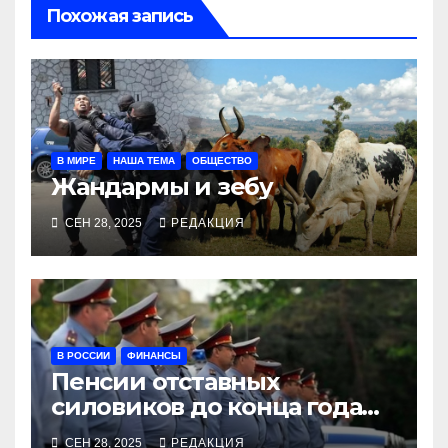
Похожая запись
В МИРЕ
НАША ТЕМА
ОБЩЕСТВО
Жандармы и зебу
СЕН 28, 2025
РЕДАКЦИЯ
В РОССИИ
ФИНАНСЫ
Пенсии отставных
силовиков до конца года
повысятся вместе с
СЕН 28, 2025
РЕДАКЦИЯ