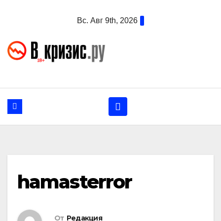
Перейти
Вс. Авг 9th, 2026
к
содержанию
hamasterror
От
Редакция