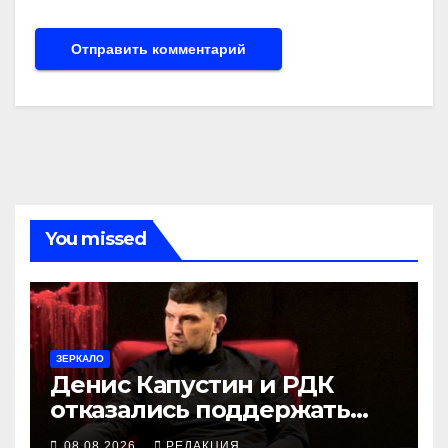
You missed
ЗЕРКАЛО
Денис Капустин и РДК
отказались поддержать
партию «Яблоко»
08.08.2026
РЕДАКЦИЯ