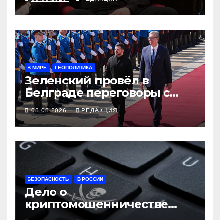
В МИРЕ
ГЕОПОЛИТИКА
Зеленский провёл в
Белграде переговоры с
Вучичем
08.08.2026
РЕДАКЦИЯ
БЕЗОПАСНОСТЬ
В РОССИИ
Дело о
криптомошенничестве
оборачивают в содействие