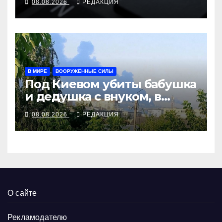
08.08.2026
РЕДАКЦИЯ
терроризму
В МИРЕ
ВООРУЖЁННЫЕ СИЛЫ
Под Киевом убиты бабушка
и дедушка с внуком, в
Поволжье и на Кубани
08.08.2026
РЕДАКЦИЯ
вновь горят НПЗ
О сайте
Рекламодателю