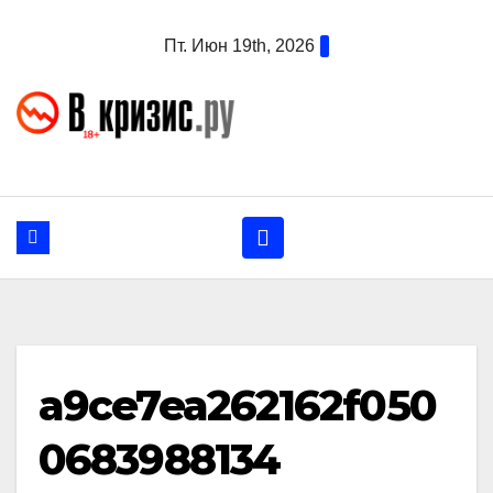
Перейти
Пт. Июн 19th, 2026
к
содержанию
a9ce7ea262162f050
0683988134