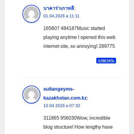
บาคาร่าเกาหลี
:
01.04.2026 в 11:11
165607 484187Music started
playing anytime I opened this web
internet site, so annoying! 289775
ОТВЕТИТЬ
sultangeyms-
kazakhstan.com.kz
:
10.04.2026 в 07:32
311865 956030Wow, incredible
blog structure! How lengthy have