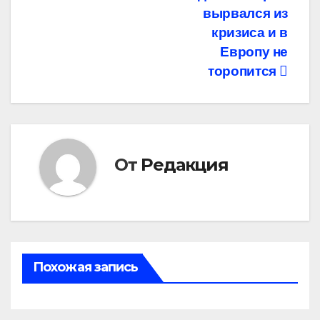
вырвался из
по
кризиса и в
записям
Европу не
торопится
От
Редакция
Похожая запись