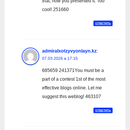
that, how you presented it. Too
cool! 251660
ОТВЕТИТЬ
admiralxotzyvyonlayn.kz
:
07.03.2026 в 17:15
685659 241371You must be a
part of a contest 1st of the most
effective blogs online. Let me
suggest this weblog! 463107
ОТВЕТИТЬ