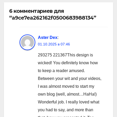
6 комментариев для
“a9ce7ea262162f0500683988134”
Aster Dex
:
01.10.2025 в 07:46
293275 221367This design is
wicked! You definitely know how
to keep a reader amused.
Between your wit and your videos,
I was almost moved to start my
own blog (well, almost…HaHa!)
Wonderful job. I really loved what
you had to say, and more than