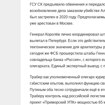
ГСУ СК предъявило обвинения и передало
возобновление дела заказном убийстве А
был застрелен в 2020 году. Предполагае
уже арестован в Москве.
Генерал Королёв лично координировал шт
вылетал в Петербург. Если это действител
тектоническое значение для архитектуры 
сегодня же ФСБ прошерстила штабы Ген
совладельца банка «Россия», с которого 
олигархата. Единый экспертный вывод: с 
Трабер как уполномоченный олигарх курир
гэбистским опытом, выполнял функцию св
Путиным оба тесно сотрудничали ещё в е
Траберу контроль над российской логисти
проект «Приморский УПК» мощностью 65 мл