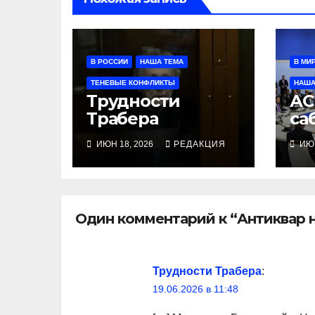
В РОССИИ
НАША ТЕМА
В МИ
ТЕНЕВЫЕ КОНФЛИКТЫ
НАША
Трудности
АС
Трабера
са
ИЮН 18, 2026
РЕДАКЦИЯ
ИЮН
Один комментарий к “Антиквар н
Трудности Трабера
:
19.06.2026 в 11:48