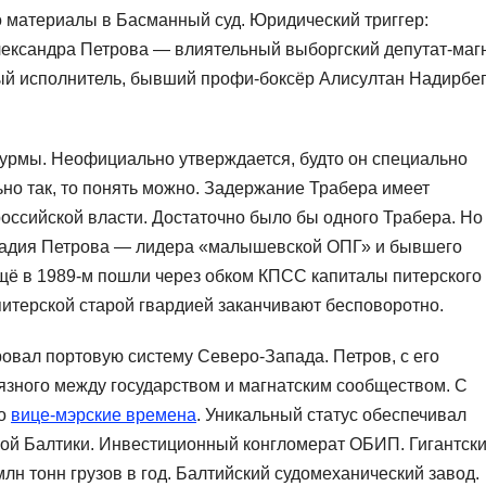
 материалы в Басманный суд. Юридический триггер:
лександра Петрова — влиятельный выборгский депутат-маг
мый исполнитель, бывший профи-боксёр Алисултан Надирбе
урмы. Неофициально утверждается, будто он специально
ьно так, то понять можно. Задержание Трабера имеет
российской власти. Достаточно было бы одного Трабера. Но
надия Петрова — лидера «малышевской ОПГ» и бывшего
ещё в 1989-м пошли через обком КПСС капиталы питерского
питерской старой гвардией заканчивают бесповоротно.
овал портовую систему Северо-Запада. Петров, с его
язного между государством и магнатским сообществом. С
го
вице-мэрские времена
. Уникальный статус обеспечивал
кой Балтики. Инвестиционный конгломерат ОБИП. Гигантск
н тонн грузов в год. Балтийский судомеханический завод.