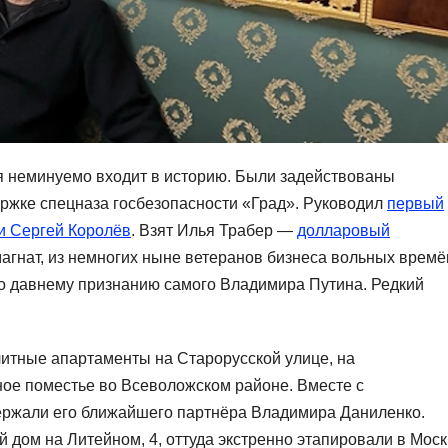
 неминуемо входит в историю. Были задействованы
ржке спецназа госбезопасности «Град». Руководил
первый
и Сергей Королёв
. Взят Илья Трабер —
долларовый
агнат, из немногих ныне ветеранов бизнеса вольных времё
 По давнему признанию самого Владимира Путина. Редкий
итные апартаменты на Старорусской улице, на
ное поместье во Всеволожском районе. Вместе с
ержали его ближайшего партнёра Владимира Даниленко.
 дом на Литейном, 4, оттуда экстренно этапировали в Моск