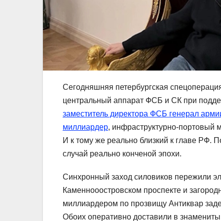
Сегодняшняя петербургская спецоперация
центральный аппарат ФСБ и СК при подде
заместитель директора ФСБ генерал арми
миллиардер
, инфраструктурно-портовый м
И к тому же реально близкий к главе РФ.
случай реально конченой эпохи.
Синхронный заход силовиков пережили эл
Каменнооостровском проспекте и загород
миллиардером по прозвищу Антиквар зад
Обоих оперативно доставили в знаменитый