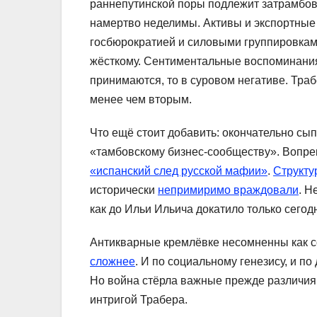
раннепутинской поры подлежит затрамбовк
намертво неделимы. Активы и экспортные
госбюрократией и силовыми группировкам
жёсткому. Сентиментальные воспоминания
принимаются, то в суровом негативе. Траб
менее чем вторым.
Что ещё стоит добавить: окончательно сып
«тамбовскому бизнес-сообществу». Вопр
«испанский след русской мафии»
.
Структу
исторически
непримиримо враждовали
. 
как до Ильи Ильича докатило только сегод
Антикварные кремлёвке несомненны как с
сложнее
. И по социальному генезису, и п
Но война стёрла важные прежде различия
интригой Трабера.