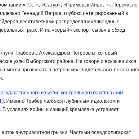
компании «Рэст», «Сатур», «Приморск Инвест». Перечисле
аллельно Геннадий Петров, глубоко интегрированный в
рейдеров десятилетиями распределял миллиардные
ральных трасс. И на «серый» экспорт сырья в обход
лкнули Трабера с Александром Петровым, который
ские узлы Выборгского района. Не говоря о вскрывшихся
а могли прозвучать в петровских свидетельских показаниях
я.
государственного изъятия контрольного пакета акций
Т)
. Именно Трабер являлся глубинным идеологом и
 В условиях войны и санкций кремлёвка устраняет
 виток внутриэлитной грызни. Частный псевдоолигархат