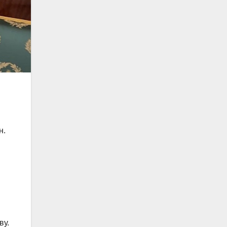
н.
ву.