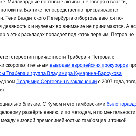
е. Миллиардные портовые активы, не говоря о власти,
 потоки на Балтике непосредственно присваиваются
и. Тени Бандитского Петербурга отбортовываются по-
 девяностых и нулевых во внимание не принимаются. А е
ер в этих раскладах попадает под каток первым. Петров не
ется стереотип причастности Трабера и Петрова к
еки скоропалительным
выводам европейских прокуроров
пр
ры Трабера и группа Владимира Кумарина-Барсукова
Недаром
Владимир Сергеевич в заключении
с 2007 года, тогд
ня.
оциально близкие. С Кумом и его тамбовскими
было горазд
о деловому развёртыванию, и по методам, и по ментальности
 между низовой прямолинейностью тамбовцев и тонкой