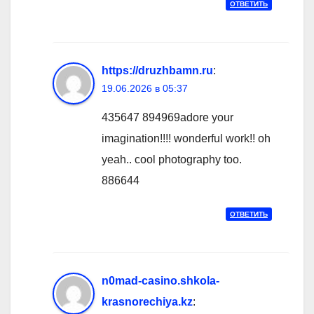
ОТВЕТИТЬ
https://druzhbamn.ru
:
19.06.2026 в 05:37
435647 894969adore your
imagination!!!! wonderful work!! oh
yeah.. cool photography too.
886644
ОТВЕТИТЬ
n0mad-casino.shkola-
krasnorechiya.kz
: