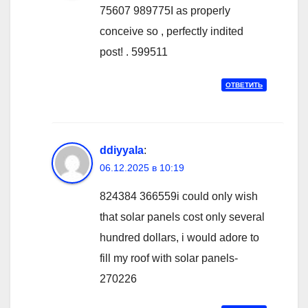
75607 989775I as properly
conceive so , perfectly indited
post! . 599511
ОТВЕТИТЬ
ddiyyala
:
06.12.2025 в 10:19
824384 366559i could only wish
that solar panels cost only several
hundred dollars, i would adore to
fill my roof with solar panels-
270226