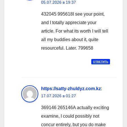
05.07.2026 в 19:37
432045 995618I see your point,
and I totally appreciate your
article. For what its worth I will tell
all my buddies about it, quite
resourceful. Later. 799658
ОТВЕТИТЬ
https://satty-zhuldyz.com.kz
:
17.07.2026 в 01:27
369146 265146A actually exciting
examine, I could possibly not
concur entirely, but you do make