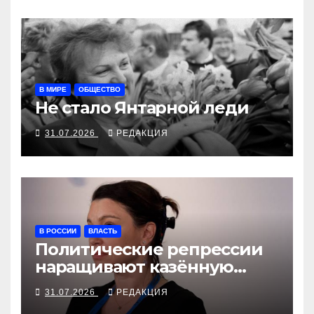
В МИРЕ
ОБЩЕСТВО
Не стало Янтарной леди
31.07.2026
РЕДАКЦИЯ
В РОССИИ
ВЛАСТЬ
Политические репрессии
наращивают казённую
собственность
31.07.2026
РЕДАКЦИЯ