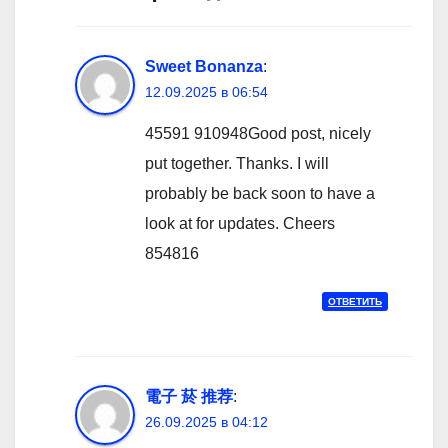
Sweet Bonanza
:
12.09.2025 в 06:54
45591 910948Good post, nicely
put together. Thanks. I will
probably be back soon to have a
look at for updates. Cheers
854816
ОТВЕТИТЬ
電子 菸 推荐
:
26.09.2025 в 04:12