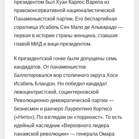
президентом был Хуан Карлос Варела из
правоконсервативной националистической
Панаменьистской партии. Его беспартийная
соратница Исабель Сен Мало де Альварадо —
первая в истории страны женщина, ставшая
главой МИД и вице-президентом.
К президентской гонке были допущены семь
кандидатов. От панаменьистов
баллотировался мэр столичного округа Хосе
Исабель Бландон. Но победил кандидат
левоцентристской, социнтерновской
Революционно-демократической партии ―
бизнесмен и ранчеро Лаурентино Кортисо
(«Нито»). По взглядам он «торрихист». То есть
идейный наследник «Верховного лидера
панамской революции» ― генерала Омара