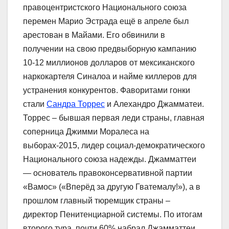
правоцентристского Национального союза
перемен Марио Эстрада ещё в апреле был
арестован в Майами. Его обвинили в
получении на свою предвыборную кампанию
10-12 миллионов долларов от мексиканского
наркокартеля Синалоа и найме киллеров для
устранения конкурентов. Фаворитами гонки
стали
Сандра Торрес
и Алехандро Джамматеи.
Торрес – бывшая первая леди страны, главная
соперница Джимми Моралеса на
выборах-2015, лидер социал-демократического
Национального союза надежды. Джамматтеи
― основатель правоконсервативной партии
«Вамос» («Вперёд за другую Гватемалу!»), а в
прошлом главный тюремщик страны –
директор Пенитенциарной системы. По итогам
второго тура, почти 60% набрал Джамматтеи.