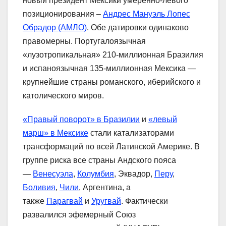
новый президент Мексики умеренно-левого
позиционирования –
Андрес Мануэль Лопес
Обрадор (АМЛО)
. Обе датировки одинаково
правомерны. Португалоязычная
«лузотропикальная» 210-миллионная Бразилия
и испаноязычная 135-миллионная Мексика —
крупнейшие страны романского, иберийского и
католического миров.
«Правый поворот» в Бразилии
и
«левый
марш» в Мексике
стали катализаторами
трансформаций по всей Латинской Америке. В
группе риска все страны Андского пояса
—
Венесуэла
,
Колумбия
, Эквадор,
Перу
,
Боливия
,
Чили
, Аргентина, а
также
Парагвай
и
Уругвай
. Фактически
развалился эфемерный Союз