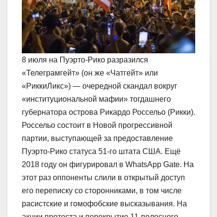
8 июля на Пуэрто-Рико разразился
«Телеграмгейт» (он же «Чатгейт» или
«РиккиЛикс») ― очередной скандал вокруг
«институциональной мафии» тогдашнего
губернатора острова Рикардо Россельо (Рикки).
Россельо состоит в Новой прогрессивной
партии, выступающей за предоставление
Пуэрто-Рико статуса 51-го штата США. Ещё
2018 году он фигурировал в WhatsApp Gate. На
этот раз оппоненты слили в открытый доступ
его переписку со сторонниками, в том числе
расистские и гомофобские высказывания. На
акции протеста и перекрытие 11-полосного