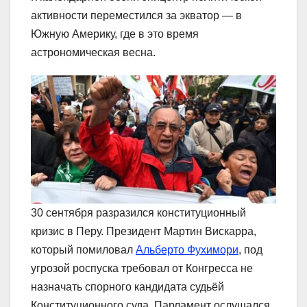
активности переместился за экватор — в
Южную Америку, где в это время
астрономическая весна.
30 сентября разразился конституционный
кризис в Перу. Президент Мартин Вискарра,
который помиловал
Альберто Фухимори
, под
угрозой роспуска требовал от Конгресса не
назначать спорного кандидата судьёй
Конституционного суда. Парламент ослушался,