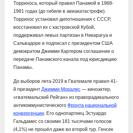
Торрихоса, который правил Панамой в 1968-
1981 годах (до гибели в авиакатастрофе).
Торрихос установил дипотношения с СССР,
восстановил их с кастровской Кубой,
поддерживал левых партизан в Никарагуа и
Сальвадоре и подписал с президентом США
демократом Джимми Картером соглашение о
передаче Панамского канала под юрисдикцию
Панамы.
До выборов лета-2019 в Гватемале правил 41-
й президент
Джимми Моралес
— киноактер,
«гватемальский Рейган» из праворадикального
антикоммунистического
Фронта национальной
конвергенции
. Его однопартиец Эстуардо
Гальдамес со своими 181 тысячами голосов
(4,1%) не прошёл даже во второй тур. Генсек