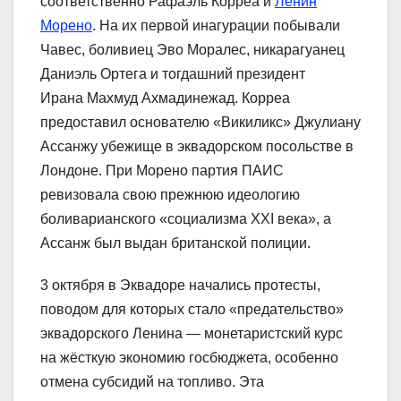
соответственно Рафаэль Корреа и
Ленин
Морено
. На их первой инагурации побывали
Чавес, боливиец Эво Моралес, никарагуанец
Даниэль Ортега и тогдашний президент
Ирана Махмуд Ахмадинежад. Корреа
предоставил основателю «Викиликс» Джулиану
Ассанжу убежище в эквадорском посольстве в
Лондоне. При Морено партия ПАИС
ревизовала свою прежнюю идеологию
боливарианского «социализма XXI века», а
Ассанж был выдан британской полиции.
3 октября в Эквадоре начались протесты,
поводом для которых стало «предательство»
эквадорского Ленина ― монетаристский курс
на жёсткую экономию госбюджета, особенно
отмена субсидий на топливо. Эта