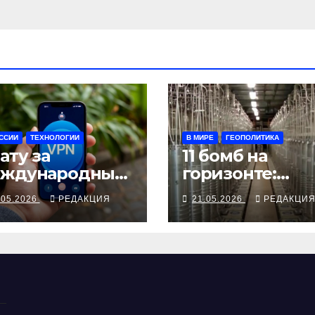
ССИИ
ТЕХНОЛОГИИ
В МИРЕ
ГЕОПОЛИТИКА
ату за
11 бомб на
ждународный
горизонте:
афик снова
Тегеран не сда
.05.2026
РЕДАКЦИЯ
21.05.2026
РЕДАКЦИ
кладывают
позиции