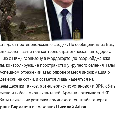
в дают противоположные сводки. По сообщениям из Баку
вивается: взята под контроль стратегическая автодорога
ю с НКР), гарнизону в Мардакерте (по-азербайджански –
ты, контролирующие пространство у крупного селения Тал
 успешном отражении атак, опровергается информация о
дёт если на сотни, и остаётся лишь надеяться на
ены десятки танков, артиллерийских установок и ЗРК, сбит
мечена и гибель мирных жителей. Армения оказывает НКР
биты начальник разведки армянского генштаба генерал
рник Варданян
и полковник
Николай Айкян
.