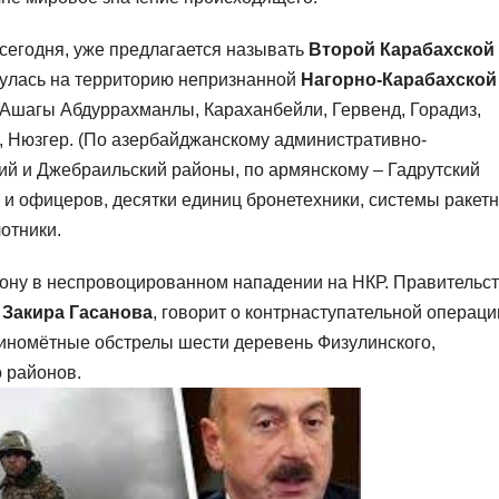
 сегодня, уже предлагается называть
Второй Карабахской
нулась на территорию непризнанной
Нагорно-Карабахской
: Ашагы Абдуррахманлы, Караханбейли, Гервенд, Горадиз,
Нюзгер. (По азербайджанскому административно-
ий и Джебраильский районы, по армянскому – Гадрутский
 и офицеров, десятки единиц бронетехники, системы ракетн
отники.
ону в неспровоцированном нападении на НКР. Правительс
ы
Закира Гасанова
, говорит о контрнаступательной операци
миномётные обстрелы шести деревень Физулинского,
о районов.