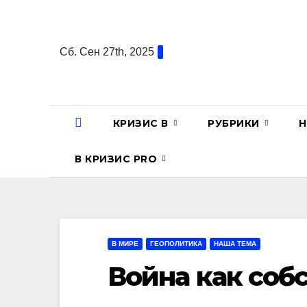
Перейти
к
содержанию
Сб. Сен 27th, 2025
КРИЗИС В
РУБРИКИ
Н
В КРИЗИС PRO
В МИРЕ
ГЕОПОЛИТИКА
НАША ТЕМА
Война как соб