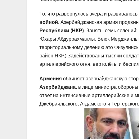
То, что развернулось вчера и развивалось
войной
. Азербайджанская армия продви
Республики (НКР)
. Заняты семь селений
Юхары Абдуррахманлы, Беюк Мерджанлы, 
территориальному делению это Физулинск
район НКР.) Задействованы тысячи солдат
артиллерийского огня, вертолёты и беспил
Армения
обвиняет азербайджанскую стор
Азербайджана
, в лице министра оборон
ответ на интенсивные артиллерийские и 
Джебраильского, Агдамского и Тертерског