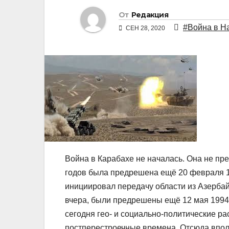
От
Редакция
#Война в Н
СЕН 28, 2020
Война в Карабахе не началась. Она не пр
годов была предрешена ещё 20 февраля 1
инициировал передачу области из Азерба
вчера, были предрешены ещё 12 мая 1994-
сегодня гео- и социально-политические р
постперестроечные времена. Отсюда впол