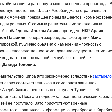
 мобилизация и развёрнута мощная военная пропаганда. 
одствует постоянно. Власти Азербайджана ограничивают
ениях Армении прекращён приём пациентов, кроме экстрен
ся для раненых. С самыми решительными заявлениями
нт Азербайджана
Ильхам Алиев
, президент НКР
Араик
кол Пашинян
. Генерал азербайджанской армии
Маис
ппировкой, публично объявил о намерении «полностью
ороны непосредственное командование осуществляет минис
е ведомство непризнанной республики теснейше
ны
Давида Тонояна
.
авительство Кипра (что закономерно вследствие
застарело
ает своих соотечественников в самоповозглашённой
не Азербайджана решительно выступает Турция, к ней
ганистан. Пока эта поддержка носит политический характ
стей не поступало. Зато присутствуют военные
роме того, появлялась информация о переброске в Караба