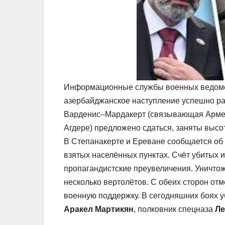
Информационные службы военных ведомст
азербайджанское наступление успешно раз
Варденис–Мардакерт (связывающая Армени
Агдере) предложено сдаться, заняты высо
В Степанакерте и Ереване сообщается об
взятых населённых пунктах. Счёт убитых и
пропагандистские преувеличения. Уничтож
несколько вертолётов. С обеих сторон от
военную поддержку. В сегодняшних боях у
Аракел Мартикян
, полковник спецназа
Ле