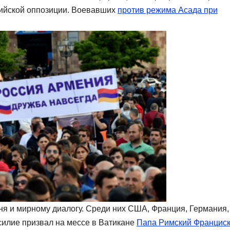
рийской оппозиции. Воевавших
против режима Асада при
ня и мирному диалогу. Среди них США, Франция, Германия,
силие призвал на мессе в Ватикане
Папа Римский Франциск