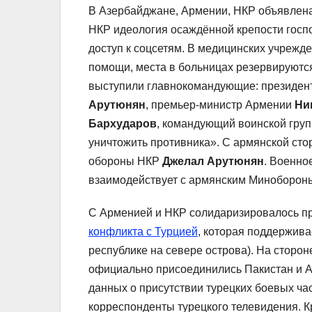
В Азербайджане, Армении, НКР объявлена
НКР идеология осаждённой крепости госп
доступ к соцсетям. В медицинских учрежд
помощи, места в больницах резервируют
выступили главнокомандующие: президе
Арутюнян
, премьер-министр Армении
Ни
Бархударов
, командующий воинской гру
уничтожить противника». С армянской ст
обороны НКР
Джелал Арутюнян
. Военно
взаимодействует с армянским Миноборо
С Арменией и НКР солидаризировалось пр
конфликта с Турцией
, которая поддержив
республике на севере острова). На сторо
официально присоединились Пакистан и Аф
данных о присутствии турецких боевых ча
корреспонденты турецкого телевидения. К