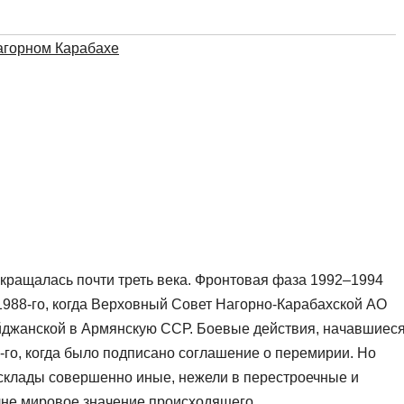
агорном Карабахе
екращалась почти треть века. Фронтовая фаза 1992–1994
988-го, когда Верховный Совет Нагорно-Карабахской АО
йджанской в Армянскую ССР. Боевые действия, начавшиес
го, когда было подписано соглашение о перемирии. Но
асклады совершенно иные, нежели в перестроечные и
не мировое значение происходящего.