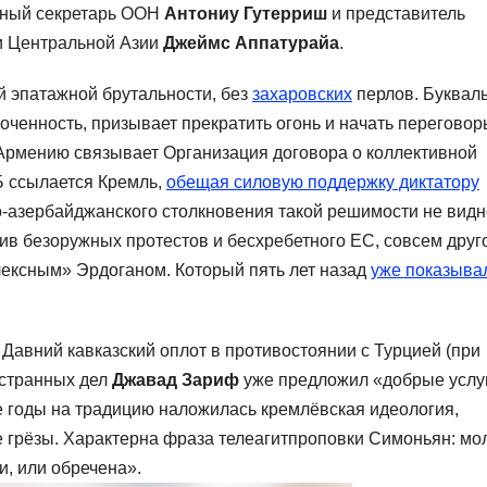
ьный секретарь ООН
Антониу Гутерриш
и представитель
 и Центральной Азии
Джеймс Аппатурайа
.
й эпатажной брутальности, без
захаровских
перлов. Буквал
ченность, призывает прекратить огонь и начать переговор
 Армению связывает Организация договора о коллективной
Б ссылается Кремль,
обещая силовую поддержку диктатору
-азербайджанского столкновения такой решимости не видн
ив безоружных протестов и бесхребетного ЕС, совсем друг
лексным» Эрдоганом. Который пять лет назад
уже показыва
Давний кавказский оплот в противостоянии с Турцией (при
остранных дел
Джавад Зариф
уже предложил «добрые услу
е годы на традицию наложилась кремлёвская идеология,
 грёзы. Характерна фраза телеагитпроповки Симоньян: мол
и, или обречена».