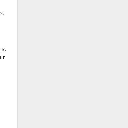
уж
КПА
ит