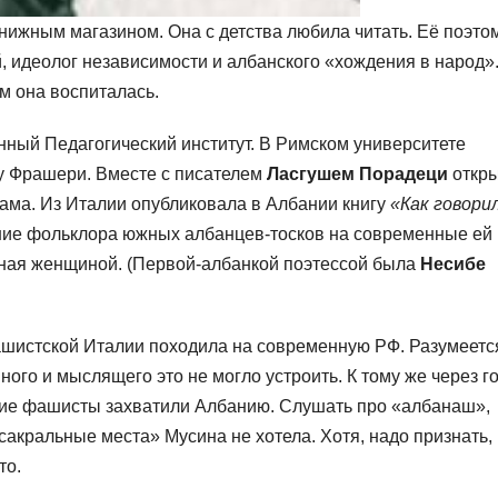
книжным магазином. Она с детства любила читать. Её поэто
, идеолог независимости и албанского «хождения в народ»
м она воспиталась.
ный Педагогический институт. В Римском университете
у Фрашери. Вместе с писателем
Ласгушем Порадеци
откр
сама. Из Италии опубликовала в Албании книгу
«Как говори
ние фольклора южных албанцев-тосков на современные ей
нная женщиной. (Первой-албанкой поэтессой была
Несибе
шистской Италии походила на современную РФ. Разумеетс
ого и мыслящего это не могло устроить. К тому же через г
кие фашисты захватили Албанию. Слушать про «албанаш»,
сакральные места» Мусина не хотела. Хотя, надо признать,
то.