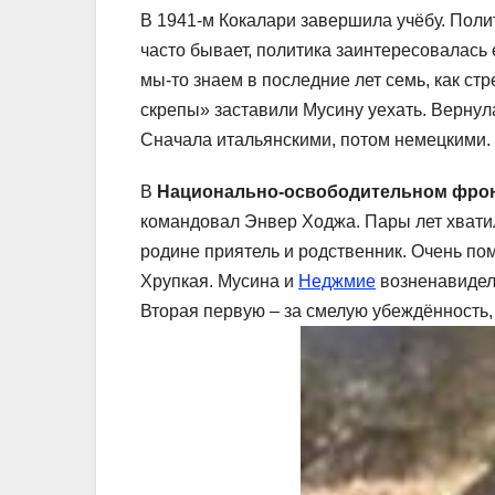
В 1941-м Кокалари завершила учёбу. Полит
часто бывает, политика заинтересовалас
мы-то знаем в последние лет семь, как с
скрепы» заставили Мусину уехать. Вернула
Сначала итальянскими, потом немецкими.
В
Национально-освободительном фро
командовал Энвер Ходжа. Пары лет хватил
родине приятель и родственник. Очень по
Хрупкая. Мусина и
Неджмие
возненавидели
Вторая первую – за смелую убеждённость