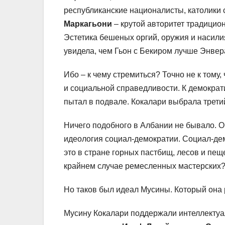
республиканские националисты, католики 
Маркагьони
– крутой авторитет традицион
Эстетика бешеных оргий, оружия и насили
увидела, чем Гьон с Бекиром лучше Энвер
Ибо – к чему стремиться? Точно не к тому
и социальной справедливости. К демократ
пытал в подвале. Кокалари выбрала трети
Ничего подобного в Албании не бывало. О
идеология социал-демократии. Социал-дем
это в стране горных пастбищ, лесов и пеще
крайнем случае ремесленных мастерских
Но таков был идеал Мусины. Который она 
Мусину Кокалари поддержали интеллектуал