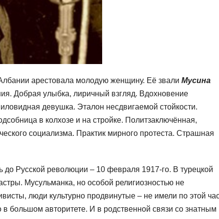
в Албании арестовала молодую женщину. Её звали
Мусина
ия. Добрая улыбка, лиричный взгляд. Вдохновение
Миловидная девушка. Эталон несдвигаемой стойкости.
одсобница в колхозе и на стройке. Политзаключённая,
ческого социализма. Практик мирного протеста. Страшная
ь до Русской революции – 10 февраля 1917-го. В турецкой
астры. Мусульманка, но особой религиозностью не
ивисты, люди культурно продвинутые – не имели по этой ча
 в большом авторитете. И в родственной связи со знатным 