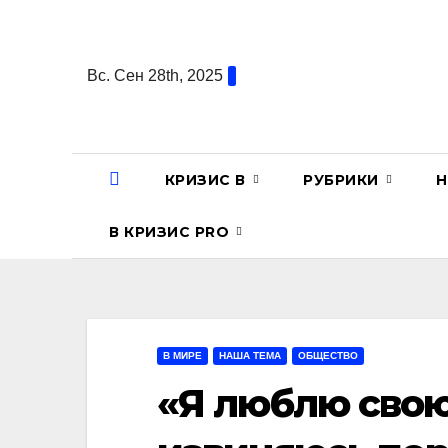
Перейти
к
содержанию
Вс. Сен 28th, 2025
КРИЗИС В
РУБРИКИ
Н
В КРИЗИС PRO
В МИРЕ
НАША ТЕМА
ОБЩЕСТВО
«Я люблю свою