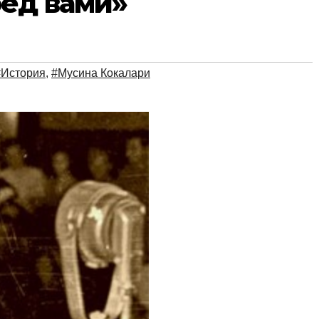
ед вами»
#История
,
#Мусина Кокалари