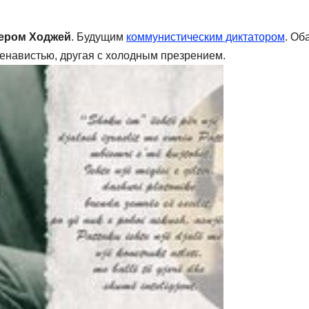
ером Ходжей
. Будущим
коммунистическим диктатором
. Об
ненавистью, другая с холодным презрением.