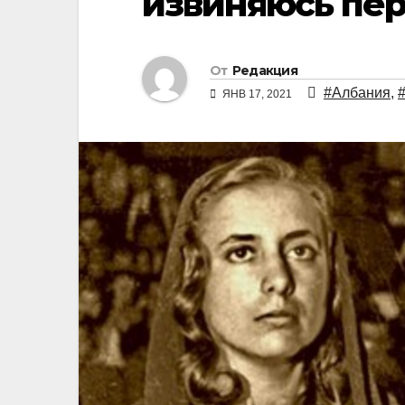
извиняюсь пер
От
Редакция
#Албания
,
ЯНВ 17, 2021