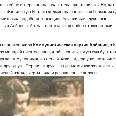
ика её не интересовала, она хотела просто писать. Но, как
ь ею. Фашистскую Италию подминала нацистская Германия (
тремительна подобная эволюция). Удушливые «духовные
сь в Албанию. А там – партизанская война с оккупантами.
нте
верховодила
Коммунистическая партия Албании
, в 
о молодой писательнице, чтобы понять, какую судьбу готов
могла этому пониманию жена Ходжи – идеофурия по кличке
 друг друга. Первая вторую – за догматичную жестокость.
, ясный взгляд, черты лица и распущенные волосы…