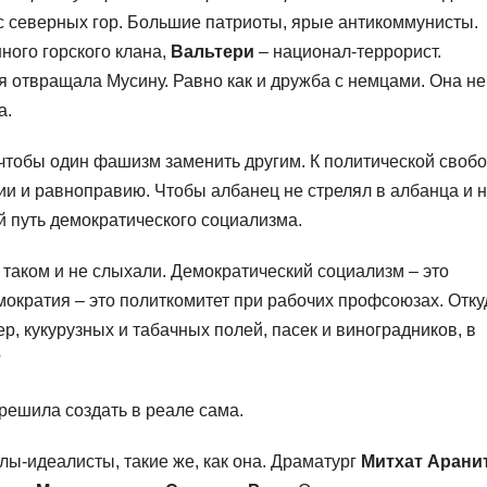
с северных гор. Большие патриоты, ярые антикоммунисты.
ного горского клана,
Вальтери
– национал-террорист.
я отвращала Мусину. Равно как и дружба с немцами. Она не
а.
, чтобы один фашизм заменить другим. К политической своб
ии и равноправию. Чтобы албанец не стрелял в албанца и 
й путь демократического социализма.
 таком и не слыхали. Демократический социализм – это
ократия – это политкомитет при рабочих профсоюзах. Отку
р, кукурузных и табачных полей, пасек и виноградников, в
?
решила создать в реале сама.
ы-идеалисты, такие же, как она. Драматург
Митхат Арани