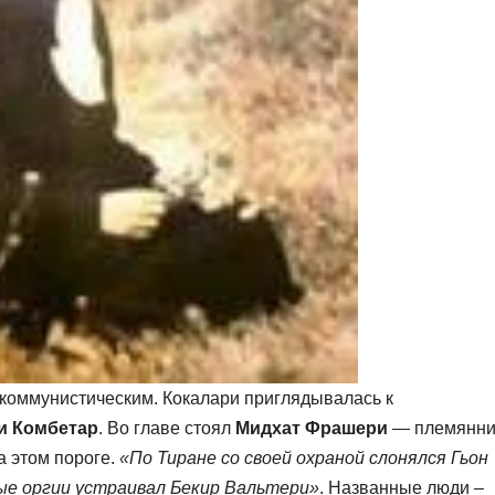
 коммунистическим. Кокалари приглядывалась к
и Комбетар
. Во главе стоял
Мидхат Фрашери
— племянни
а этом пороге.
«По Тиране со своей охраной слонялся Гьон
е оргии устраивал Бекир Вальтери»
. Названные люди –