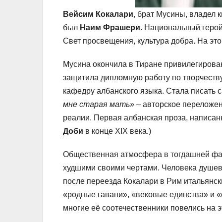
Вейсим Кокалари
, брат Мусины, владел 
был
Наим Фрашери
. Национальный герой
Свет просвещения, культура добра. На это
Мусина окончила в Тиране привилегирован
защитила дипломную работу по творчеств
кафедру албанского языка. Стала писать 
мне старая мать»
– авторское переложе
реалии. Первая албанская проза, написа
Доби
в конце XIX века.)
Общественная атмосфера в тогдашней фа
худшими своими чертами. Человека душевн
после переезда Кокалари в Рим итальянс
«родные гавани», «вековые единства» и «
многие её соотечественники повелись на э