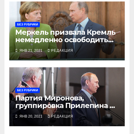
БЕЗ РУБРИКИ
Меркель призвала Кремль
немедленно освободить
Навального
ЯНВ 21, 2021
РЕДАКЦИЯ
БЕЗ РУБРИКИ
Партия Миронова,
группировка Прилепина и
организация «Патриоты
ЯНВ 20, 2021
РЕДАКЦИЯ
России» договариваются
об объединении под