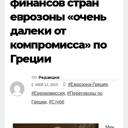
финансов стран
еврозоны «очень
далеки от
компромисса» по
Греции
От
Редакция
#Еврозона-Греция
,
ИЮЛ 12, 2015
#Еврокомиссия
,
#Переговоры по
Греции
,
#Стубб
Мин