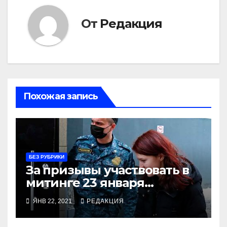
От
Редакция
Похожая запись
БЕЗ РУБРИКИ
За призывы участвовать в
митинге 23 января
арестована пресс-
ЯНВ 22, 2021
РЕДАКЦИЯ
секретарь Навального Кира
Ярмыш