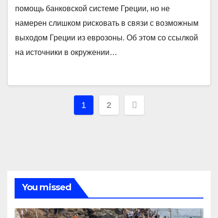
помощь банковской системе Греции, но не
намерен слишком рисковать в связи с возможным
выходом Греции из еврозоны. Об этом со ссылкой
на источники в окружении…
Навигация
1
2
по
записям
You missed