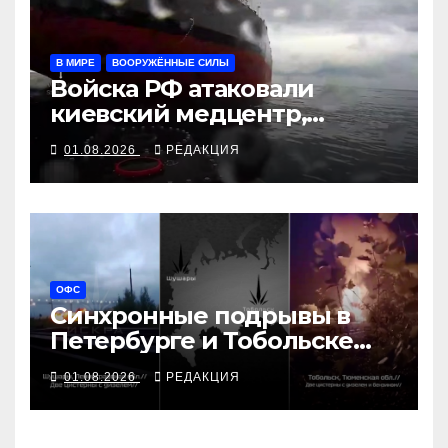
В МИРЕ
ВООРУЖЁННЫЕ СИЛЫ
Войска РФ атаковали
киевский медцентр,
украинские БПЛА утопили
01.08.2026
РЕДАКЦИЯ
контейнеровоз «Росатома»
ОФС
Синхронные подрывы в
Петербурге и Тобольске
сорвали графики ВПК
01.08.2026
РЕДАКЦИЯ