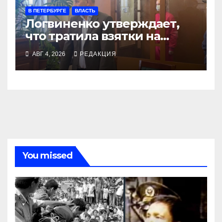
В ПЕТЕРБУРГЕ
ВЛАСТЬ
Логвиненко утверждает,
что тратила взятки на
нужды района
АВГ 4, 2026
РЕДАКЦИЯ
You missed