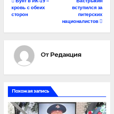
Навигация
Бунт в ИК-19 –
Бастрыкин
кровь с обеих
вступился за
по
сторон
питерских
записям
националистов
От
Редакция
Похожая запись