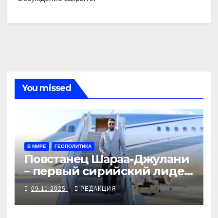
You missed
В МИРЕ
ГЕОПОЛИТИКА
Повстанец Шараа-Джулани
– первый сирийский лидер
с визитом в Америке
09.11.2025
РЕДАКЦИЯ