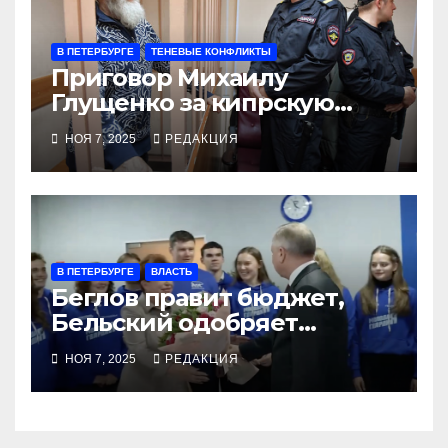
В ПЕТЕРБУРГЕ
ТЕНЕВЫЕ КОНФЛИКТЫ
Приговор Михаилу
Глущенко за кипрскую
кровь оставлен без
НОЯ 7, 2025
РЕДАКЦИЯ
изменений
В ПЕТЕРБУРГЕ
ВЛАСТЬ
Беглов правит бюджет,
Бельский одобряет
отделку
НОЯ 7, 2025
РЕДАКЦИЯ