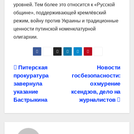
уровней. Тем более это относится к «Русской
общине», поддерживающей кремлёвский
режим, войну против Украины и традиционные
ценности путинской номенклатурной
олигархии.
Навигация
Питерская
Новости
прокуратура
госбезопасности:
по
завернула
охмурение
записям
указание
ксендзов, дело на
Бастрыкина
журналистов