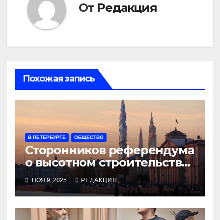
От
Редакция
Похожая запись
В ПЕТЕРБУРГЕ
ОБЩЕСТВО
Сторонников референдума
о высотном строительстве
предостерегает
НОЯ 9, 2025
РЕДАКЦИЯ
политическая полиция