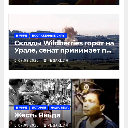
В МИРЕ
ВООРУЖЁННЫЕ СИЛЫ
Склады Wildberries горят на
Урале, сенат принимает по
Грэму закон
07.08.2026
РЕДАКЦИЯ
В МИРЕ
ИСТОРИЯ
НАША ТЕМА
Жесть Яньда
07.08.2026
РЕДАКЦИЯ