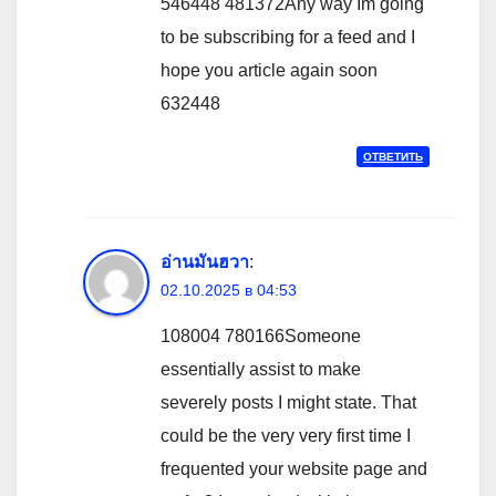
546448 481372Any way Im going
to be subscribing for a feed and I
hope you article again soon
632448
ОТВЕТИТЬ
อ่านมันฮวา
:
02.10.2025 в 04:53
108004 780166Someone
essentially assist to make
severely posts I might state. That
could be the very very first time I
frequented your website page and