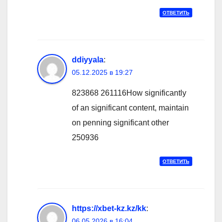
ОТВЕТИТЬ
ddiyyala
:
05.12.2025 в 19:27
823868 261116How significantly
of an significant content, maintain
on penning significant other
250936
ОТВЕТИТЬ
https://xbet-kz.kz/kk
:
06.05.2026 в 16:04