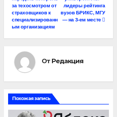
по
за техосмотром от
лидеры рейтинга
записям
страховщиков к
вузов БРИКС, МГУ
специализированн
— на 3-ем месте
ым организациям
От
Редакция
Похожая запись