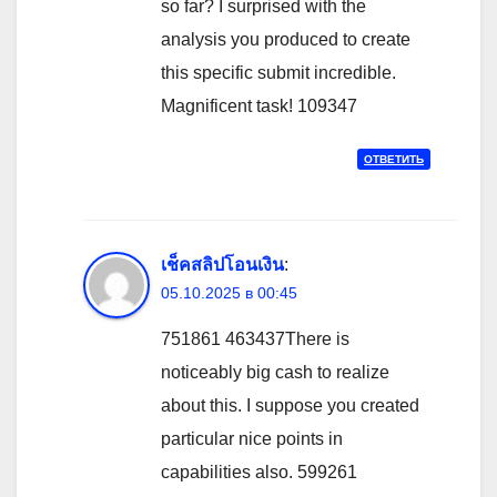
so far? I surprised with the
analysis you produced to create
this specific submit incredible.
Magnificent task! 109347
ОТВЕТИТЬ
เช็คสลิปโอนเงิน
:
05.10.2025 в 00:45
751861 463437There is
noticeably big cash to realize
about this. I suppose you created
particular nice points in
capabilities also. 599261