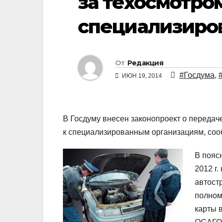
за техосмотро
специализиро
От
Редакция
#Госдума
,
ИЮН 19, 2014
В Госдуму внесен законопроект о передач
к специализированным организациям, соо
В пояс
2012 г
автост
полном
карты 