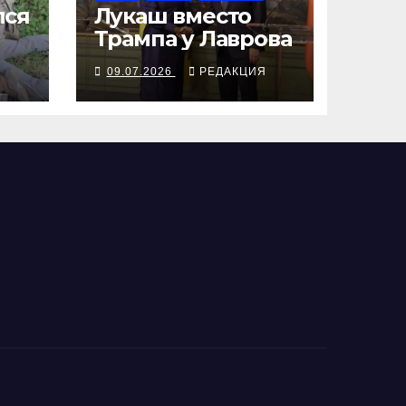
лся
Лукаш вместо
Трампа у Лаврова
ю
Я
09.07.2026
РЕДАКЦИЯ