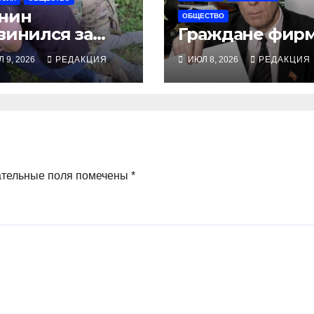
нин
ОБЩЕСТВО
винился за
Граждане фир
оциональную
 9, 2026
РЕДАКЦИЯ
ИЮЛ 8, 2026
РЕДАКЦИЯ
талость, ФСБ
естовывает
стоящих
отивников
ательные поля помечены
*