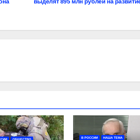
она
выделят 895 млн рублей на развити
В РОССИИ
НАША ТЕМА
ССИИ
ОБЩЕСТВО