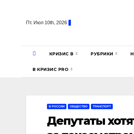
Перейти
к
содержанию
Пт. Июл 10th, 2026
КРИЗИС В
РУБРИКИ
Н
В КРИЗИС PRO
В РОССИИ
ОБЩЕСТВО
ТРАНСПОРТ
Депутаты хотя