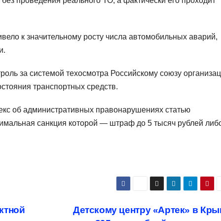
без проведения реального ТО, а фактически его проходит
ивело к значительному росту числа автомобильных аварий,
и.
нтроль за системой техосмотра Российскому союзу организа
остояния транспортных средств.
декс об административных правонарушениях статью
симальная санкция которой — штраф до 5 тысяч рублей либ
ктной
Детскому центру «Артек» в Кр