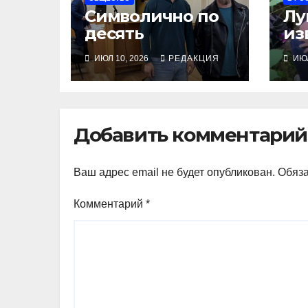
Символично по
Лу
десять
из
эм
ИЮЛ 10, 2026
РЕДАКЦИЯ
ИЮЛ
ус
ар
на
пр
Добавить комментарий
Ваш адрес email не будет опубликован.
Обяз
Комментарий
*