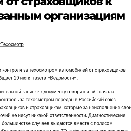
м от страховщиков к
ванным организациям
#Техосмотр
е контроля за техосмотром автомобилей от страховщиков
бщает 19 июня газета «Ведомости».
нительной запис
ке к документу говорится: «С начала
. контроль за техосмотром передан в Российский союз
раховщиков и страховщикам, которые за неисполнение сво
очий не несут никакой ответственности. Диагностические
в большинстве случаев выдаются вместе с полисом