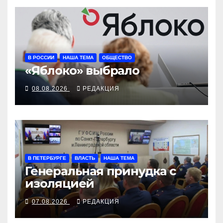
В РОССИИ
НАША ТЕМА
ОБЩЕСТВО
«Яблоко» выбрало
08.08.2026
РЕДАКЦИЯ
В ПЕТЕРБУРГЕ
ВЛАСТЬ
НАША ТЕМА
Генеральная принудка с
изоляцией
07.08.2026
РЕДАКЦИЯ