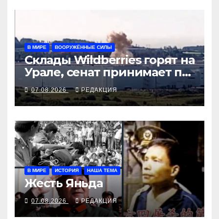
В МИРЕ
ВООРУЖЁННЫЕ СИЛЫ
Склады Wildberries горят на
Урале, сенат принимает по
Грэму закон
07.08.2026
РЕДАКЦИЯ
В МИРЕ
ИСТОРИЯ
НАША ТЕМА
Жесть Яньда
07.08.2026
РЕДАКЦИЯ