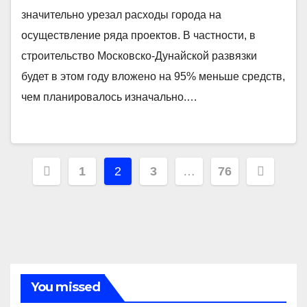
значительно урезал расходы города на
осуществление ряда проектов. В частности, в
строительство Московско-Дунайской развязки
будет в этом году вложено на 95% меньше средств,
чем планировалось изначально.…
Навигация
1
2
3
…
76
по
записям
You missed