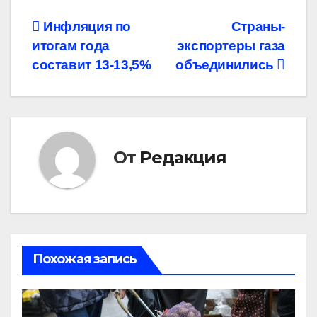
Навигация
Инфляция по
Страны-
итогам года
экспортеры газа
по
составит 13-13,5%
объединились
записям
От
Редакция
Похожая запись