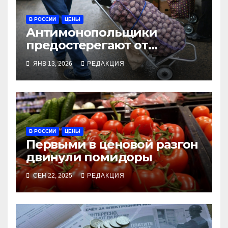
В РОССИИ
ЦЕНЫ
Антимонопольщики
предостерегают от
предсказаний роста цен
ЯНВ 13, 2026
РЕДАКЦИЯ
В РОССИИ
ЦЕНЫ
Первыми в ценовой разгон
двинули помидоры
СЕН 22, 2025
РЕДАКЦИЯ