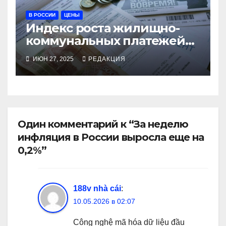
В РОССИИ
ЦЕНЫ
Индекс роста жилищно-
коммунальных платежей
почти вдвое превысит
ИЮН 27, 2025
РЕДАКЦИЯ
прогнозируемую
инфляцию
Один комментарий к “За неделю
инфляция в России выросла еще на
0,2%”
188v nhà cái
:
10.05.2026 в 02:07
Công nghệ mã hóa dữ liệu đầu