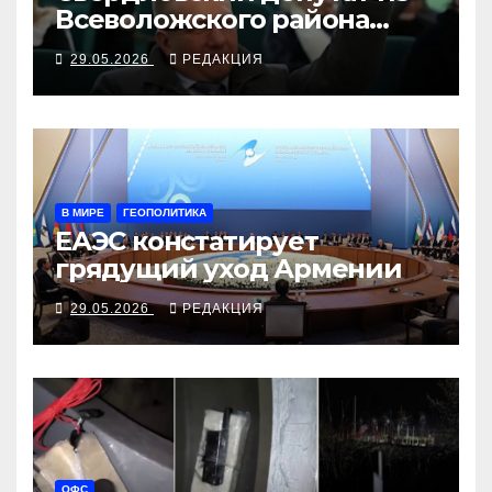
Всеволожского района
задержан ФСБ и арестован
29.05.2026
РЕДАКЦИЯ
В МИРЕ
ГЕОПОЛИТИКА
ЕАЭС констатирует
грядущий уход Армении
29.05.2026
РЕДАКЦИЯ
ОФС