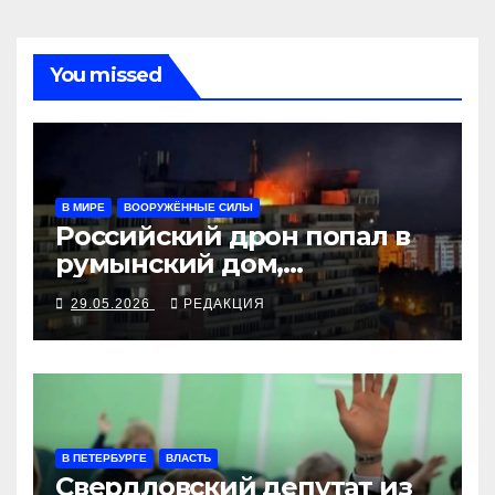
You missed
В МИРЕ
ВООРУЖЁННЫЕ СИЛЫ
Российский дрон попал в
румынский дом,
украинские БПЛА бьют по
29.05.2026
РЕДАКЦИЯ
российским НПЗ
В ПЕТЕРБУРГЕ
ВЛАСТЬ
Свердловский депутат из