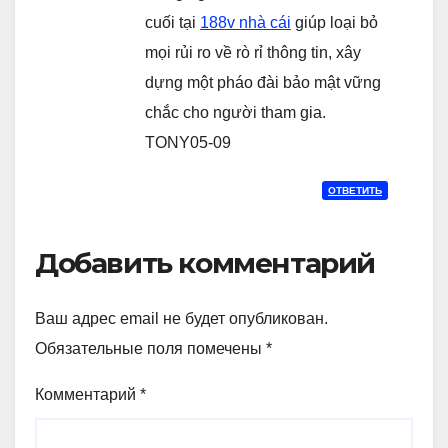
cuối tại
188v nhà cái
giúp loại bỏ
mọi rủi ro về rò rỉ thông tin, xây
dựng một pháo đài bảo mật vững
chắc cho người tham gia.
TONY05-09
ОТВЕТИТЬ
Добавить комментарий
Ваш адрес email не будет опубликован.
Обязательные поля помечены
*
Комментарий
*