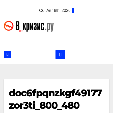
Перейти
Сб. Авг 8th, 2026
к
содержанию
doc6fpqnzkgf49177
zor3ti_800_480