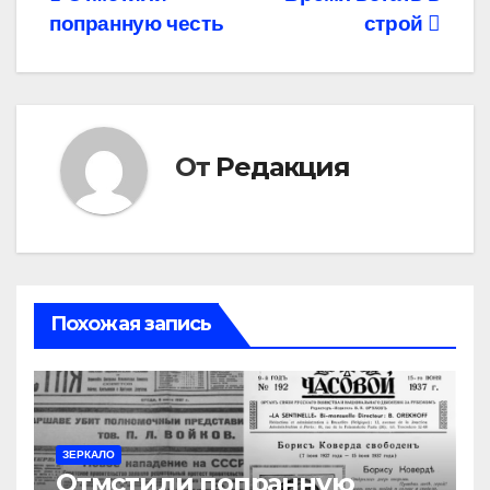
Навигация
попранную честь
строй
по
записям
От
Редакция
Похожая запись
ЗЕРКАЛО
Отмстили попранную