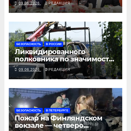
09.06.2026
РЕДАКЦИЯ
БЕЗОПАСНОСТЬ
В РОССИИ
Ликвидированного
полковника по значимости
принимали за генерала
09.06.2026
РЕДАКЦИЯ
БЕЗОПАСНОСТЬ
В ПЕТЕРБУРГЕ
Пожар на Финляндском
вокзале — четверо