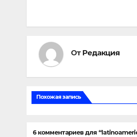
Навигация
по
записям
От
Редакция
Похожая запись
6 комментариев для “latinoamer