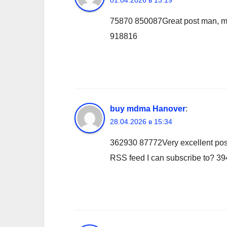
01.04.2026 в 13:19
75870 850087Great post man, main
918816
buy mdma Hanover
:
28.04.2026 в 15:34
362930 87772Very excellent post
RSS feed I can subscribe to? 3