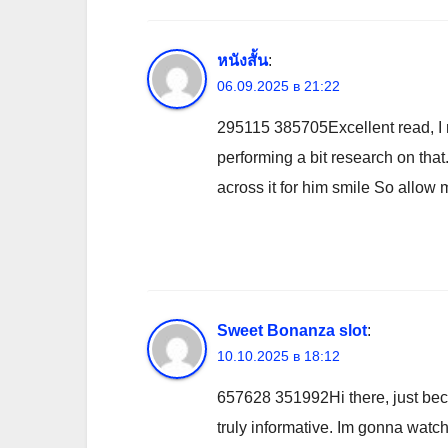
หนังสั้น
:
06.09.2025 в 21:22
295115 385705Excellent read, I 
performing a bit research on th
across it for him smile So allow
Sweet Bonanza slot
:
10.10.2025 в 18:12
657628 351992Hi there, just beca
truly informative. Im gonna watch 