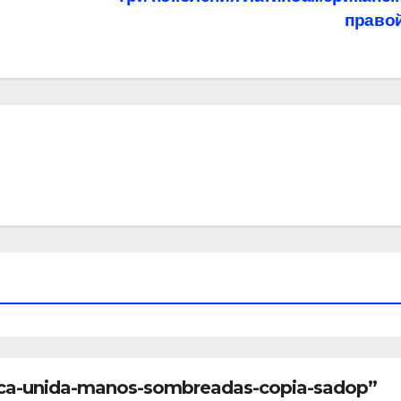
право
ica-unida-manos-sombreadas-copia-sadop”