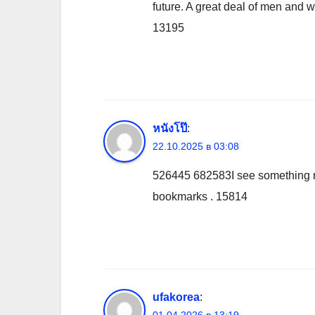
future. A great deal of men and 
13195
หนังโป๊
:
22.10.2025 в 03:08
526445 682583I see something re
bookmarks . 15814
ufakorea
: