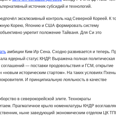
льтернативный источник субсидий и технологий.
редпочёл эксклюзивный контроль над Северной Кореей. К т
Южную Корею, Японию и США формировать систему
объективно укрепит положение Тайваня. Для Си это
ать
амбиции Ким Ир Сена. Сходно развивается и теперь. П
нала ядерный статус КНДР. Выражена полная политическая
х соглашений — поставки продовольствия и ГСМ, открытие
н «новым историческим стартом». На таких условиях Пхень
 покровителя. И принципиальную лояльность в качестве
борство в северокорейской элите. Технократы
итаем. Прагматичное крыло номенклатуры КНДР возглавля
ественник, ныне заведующий экономическим отделом ЦК ТП