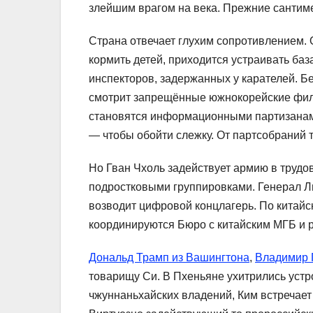
злейшим врагом на века. Прежние сантим
Страна отвечает глухим сопротивлением.
кормить детей, приходится устраивать ба
инспекторов, задержанных у карателей. Б
смотрит запрещённые южнокорейские фил
становятся информационными партизанам
— чтобы обойти слежку. От партсобраний те
Но Гван Чхоль задействует армию в трудо
подростковыми группировками. Генерал Л
возводит цифровой концлагерь. По китайс
координируются Бюро с китайским МГБ и 
Дональд Трамп из Вашингтона
,
Владимир 
товарищу Си. В Пхеньяне ухитрились устро
чжуннаньхайских владений, Ким встречает 