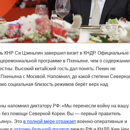
ль КНР Си Цзиньпин завершил визит в КНДР. Официальные
 церемониальной программе в Пхеньяне, чем о содержании
стны. Высокий китайский гость дал понять: Пекин не
 Пхеньяна с Москвой. Напомнил, до какой степени Северна
нако социальная близость режимов берёт верх над
ны напомнил диктатору РФ: «Мы перенесли войну на вашу
ся без помощи Северной Кореи. Вы — первый правитель
ьяну». Это
в полной мере отражает
военно-оперативные и
ации и
заточен большой договор
между РФ и КНДР. Ким Чен