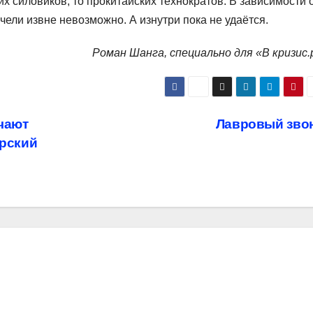
х силовиков, то прокитайских технократов. В зависимости 
чели извне невозможно. А изнутри пока не удаётся.
Роман Шанга, специально для «В кризис.
чают
Лавровый зво
арский