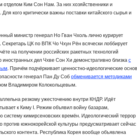
 отделом Ким Сон Нам. За них хозяйственники и
Для кого критически важны поставки китайского сырья и
енный министр генерал Но Гван Чхоль лично курирует
Секретарь ЦК по ВПК Чо Чхун Рён всячески лоббирует
счёте на получении российских ракетных технологий
тр иностранных дел Чхве Сон Хи демонстративно близка
с
ным
. Причём подчёркивает ценностно-идеологические осно
зопасности генерал Пан Ду Соб
обменивается методиками
тром Владимиром Колокольцевым.
аллельна резкому ужесточению внутри КНДР. Идёт
атывает к Киму I. Режим объявил войну базарам,
ю систему кимирсеновских времён. Идеологический террор
во против южнокорейской культуры предусматривает сейчас
ульского контента. Республика Корея вообще объявлена