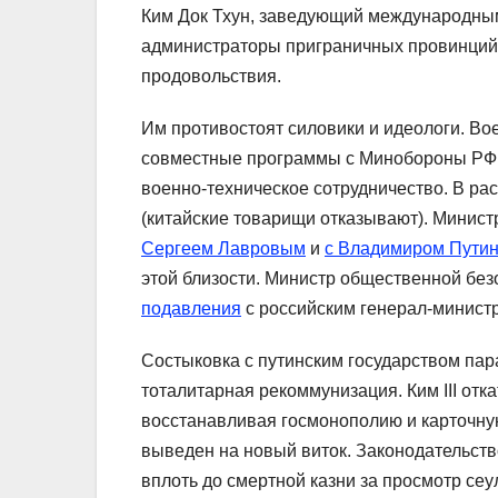
Ким Док Тхун, заведующий международным
администраторы приграничных провинций. 
продовольствия.
Им противостоят силовики и идеологи. Во
совместные программы с Минобороны РФ. 
военно-техническое сотрудничество. В ра
(китайские товарищи отказывают). Минис
Сергеем Лавровым
и
с Владимиром Пути
этой близости. Министр общественной бе
подавления
с российским генерал-минис
Состыковка с путинским государством пар
тоталитарная рекоммунизация. Ким III отк
восстанавливая госмонополию и карточну
выведен на новый виток. Законодательст
вплоть до смертной казни за просмотр се