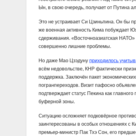
Ын, в свою очередь, получает от Путина а
Это не устраивает Си Цзиньпина. Он бы п
же военная активность Кима побуждает 
сдерживания. «Восточноазиатская НАТО» 
совершенно лишние проблемы.
Но даже Мао Цзэдуну
приходилось учитыв
всём недовольстве, КНР фактически приз
поддержка. Заключён пакет экономически
погранпереходов. Визит пафосно объявле
подтверждает статус Пекина как главного
буферной зоны.
Ситуацию осложняет подковёрное противо
заинтересованы в особых отношениях с К
премьер-министр Пак Тхэ Сон, его предш