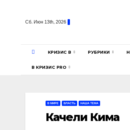
Перейти
к
содержанию
Сб. Июн 13th, 2026
КРИЗИС В
РУБРИКИ
Н
В КРИЗИС PRO
В МИРЕ
ВЛАСТЬ
НАША ТЕМА
Качели Кима