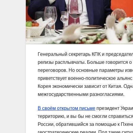
Генеральный секретарь КПК и председате
релизы расплывчаты. Больше говорится о
переговоров. Но основные параметры изве
приветствует военно-политическое альянс
Корея экономически зависит от Китая. Од
межгосударственными разногласиями.
В своём открытом письме
президент Украи
территорию, и вы бы не смогли справить
России, обратившийся за помощью к Пхен
геостратегические реалии. Под такие ситу