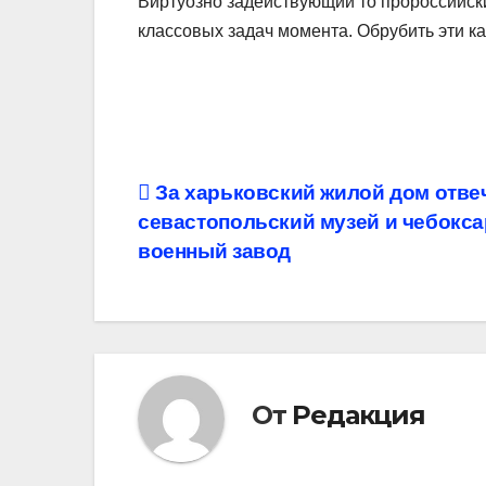
Виртуозно задействующий то пророссийски
классовых задач момента. Обрубить эти ка
Навигация
За харьковский жилой дом отве
севастопольский музей и чебокс
по
военный завод
записям
От
Редакция