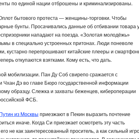
енты по единой нации отброшены и криминализированы.
 Оплот бытового протеста — женщины-торговки. Чтобы
зарные бунты. Просачивались данные об отбивании товара 
еспризорники нападают на поезда. «Золотая молодёжь»
ьмы в специально устроенных притонах. Люди поневоле
и, кустарно перепрошивают китайские плееры и смартфо
перь откупаются взятками. Кому есть, что дать.
вой мобилизации. Пан Ду Соб свирепо сражается с
и Чхан Дэ во главе Бюро государственной информации
кому образцу. Слежка и захваты беженцев, кибероперации
российской ФСБ.
Путин из Москвы
приезжают в Пекин выразить почтение
иться иначе. Когда Си приезжает осмотреть эту часть
его не как заинтересованный проситель, а как сильный игро