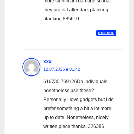
more significant damage so that
they project after dark planking.
planking 885610
ОТВЕТИТЬ
xxx
:
12.07.2026 в 01:42
616730 769126Do individuals
nonetheless use these?
Personally I love gadgets but I do
prefer something a bit a lot more
up to date. Nonetheless, nicely
written piece thanks. 326386