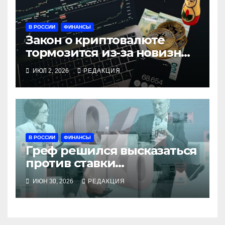
В РОССИИ
ФИНАНСЫ
Закон о криптовалюте
тормозится из-за новизны
и сложности
ИЮЛ 2, 2026
РЕДАКЦИЯ
В РОССИИ
ФИНАНСЫ
Греф решился высказаться
против ставки
Набиуллиной
ИЮН 30, 2026
РЕДАКЦИЯ