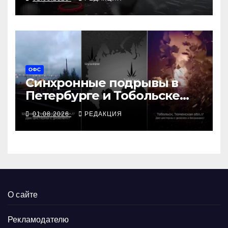
контейнеровоз «Росатома»
ОФС
Синхронные подрывы в
Петербурге и Тобольске
сорвали графики ВПК
01.08.2026
РЕДАКЦИЯ
О сайте
Рекламодателю