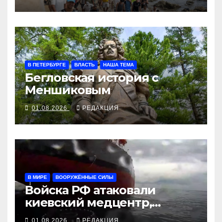
В ПЕТЕРБУРГЕ
ВЛАСТЬ
НАША ТЕМА
Бегловская история с
Меншиковым
01.08.2026
РЕДАКЦИЯ
В МИРЕ
ВООРУЖЁННЫЕ СИЛЫ
Войска РФ атаковали
киевский медцентр,
украинские БПЛА утопили
01.08.2026
РЕДАКЦИЯ