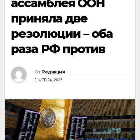
ассамблея ООН
приняла две
резолюции – оба
раза РФ против
От
Редакция
ФЕВ 24, 2025