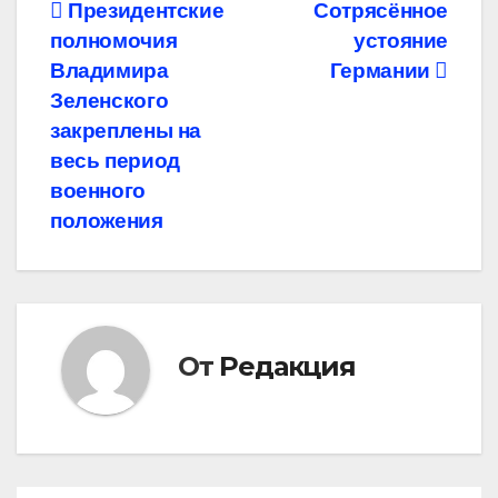
Навигация
Президентские
Сотрясённое
полномочия
устояние
по
Владимира
Германии
записям
Зеленского
закреплены на
весь период
военного
положения
От
Редакция