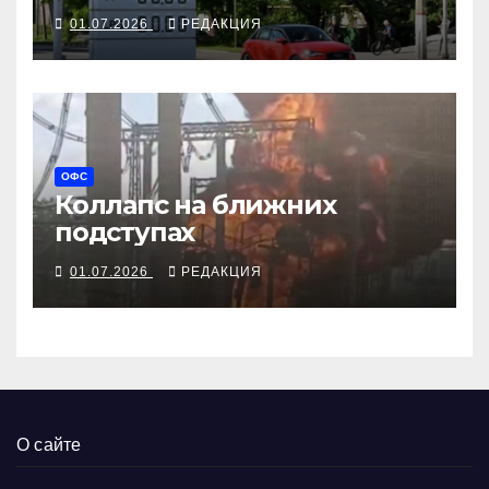
охать, но и не ахать
01.07.2026
РЕДАКЦИЯ
ОФС
Коллапс на ближних
подступах
01.07.2026
РЕДАКЦИЯ
О сайте