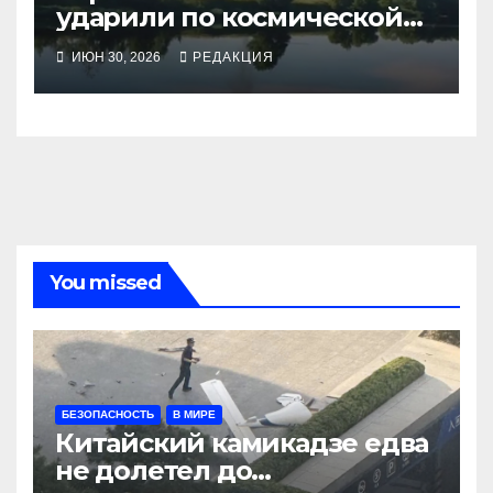
ударили по космической
связи в Подмосковье
ИЮН 30, 2026
РЕДАКЦИЯ
You missed
БЕЗОПАСНОСТЬ
В МИРЕ
Китайский камикадзе едва
не долетел до