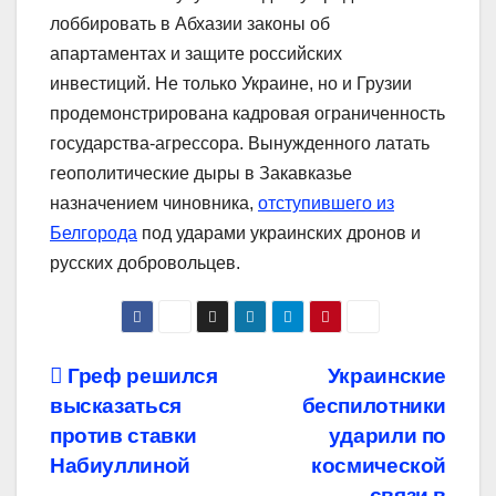
лоббировать в Абхазии законы об
апартаментах и защите российских
инвестиций. Не только Украине, но и Грузии
продемонстрирована кадровая ограниченность
государства-агрессора. Вынужденного латать
геополитические дыры в Закавказье
назначением чиновника,
отступившего из
Белгорода
под ударами украинских дронов и
русских добровольцев.
Навигация
Греф решился
Украинские
высказаться
беспилотники
по
против ставки
ударили по
записям
Набиуллиной
космической
связи в