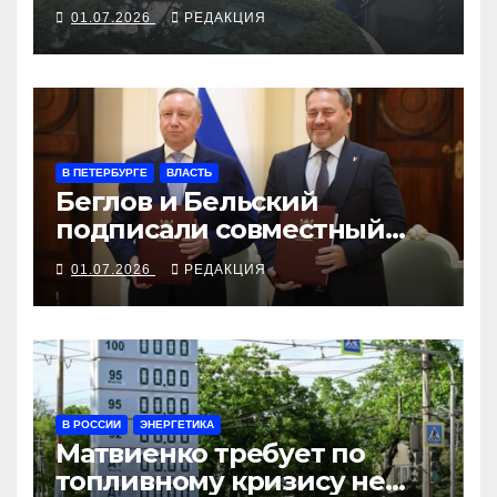
Чжуннаньхая
01.07.2026
РЕДАКЦИЯ
В ПЕТЕРБУРГЕ
ВЛАСТЬ
Беглов и Бельский
подписали совместный
план на годы будущего
01.07.2026
РЕДАКЦИЯ
ЗакСа
В РОССИИ
ЭНЕРГЕТИКА
Матвиенко требует по
топливному кризису не