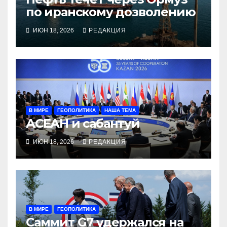
по иранскому дозволению
ИЮН 18, 2026
РЕДАКЦИЯ
В МИРЕ
ГЕОПОЛИТИКА
НАША ТЕМА
АСЕАН и сабантуй
ИЮН 18, 2026
РЕДАКЦИЯ
В МИРЕ
ГЕОПОЛИТИКА
Саммит G7 удержался на