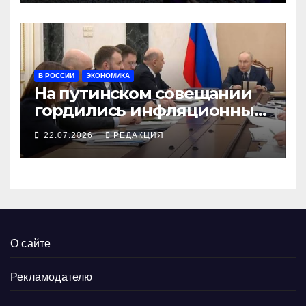
В РОССИИ
ЭКОНОМИКА
На путинском совещании
гордились инфляционным
разгоном
22.07.2026
РЕДАКЦИЯ
О сайте
Рекламодателю