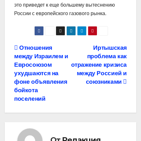
это приведет к еще большему вытеснению
России с европейского газового рынка.
Навигация
Отношения
Иртышская
между Израилем и
проблема как
по
Евросоюзом
отражение кризиса
записям
ухудшаются на
между Россией и
фоне объявления
союзниками
бойкота
поселений
От
Редакция