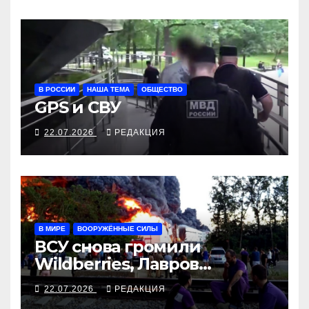
В РОССИИ
НАША ТЕМА
ОБЩЕСТВО
GPS и СВУ
22.07.2026
РЕДАКЦИЯ
В МИРЕ
ВООРУЖЁННЫЕ СИЛЫ
ВСУ снова громили
Wildberries, Лавров
собрался жаловаться из
22.07.2026
РЕДАКЦИЯ
Манилу в Вашингтон