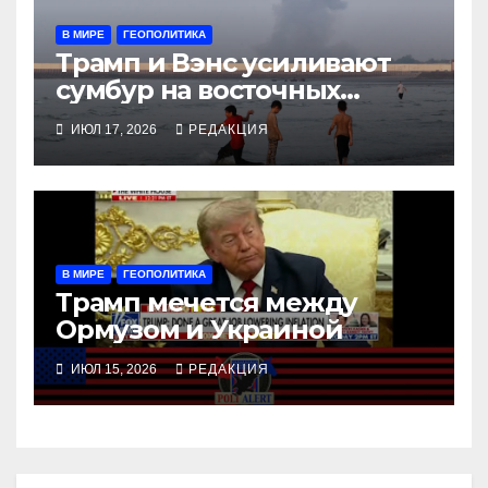
В МИРЕ
ГЕОПОЛИТИКА
Трамп и Вэнс усиливают
сумбур на восточных
направлениях
ИЮЛ 17, 2026
РЕДАКЦИЯ
В МИРЕ
ГЕОПОЛИТИКА
Трамп мечется между
Ормузом и Украиной
ИЮЛ 15, 2026
РЕДАКЦИЯ