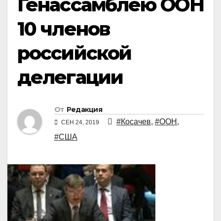
Генассамблею ООН
10 членов
российской
делегации
От
Редакция
#Косачев
,
#ООН
,
СЕН 24, 2019
#США