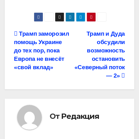
Навигация
Трамп заморозил
Трамп и Дуда
помощь Украине
обсудили
по
до тех пор, пока
возможность
записям
Европа не внесёт
остановить
«свой вклад»
«Северный поток
— 2»
От
Редакция