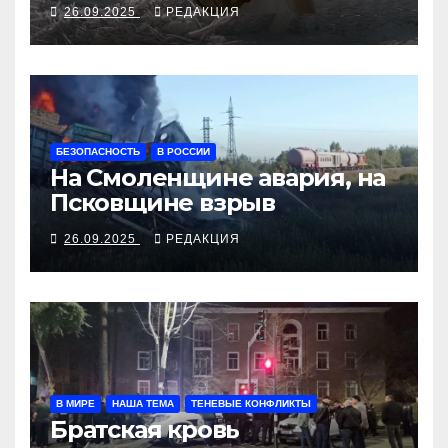
алкосуррогата
26.09.2025
РЕДАКЦИЯ
БЕЗОПАСНОСТЬ
В РОССИИ
На Смоленщине авария, на
Псковщине взрыв
26.09.2025
РЕДАКЦИЯ
В МИРЕ
НАША ТЕМА
ТЕНЕВЫЕ КОНФЛИКТЫ
Братская кровь