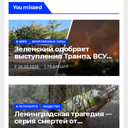
You missed
В МИРЕ
ВООРУЖЁННЫЕ СИЛЫ
Зеленский одобряет
выступления Трампа, ВСУ
закрыли Добропольский
26.09.2025
РЕДАКЦИЯ
рубеж
В ПЕТЕРБУРГЕ
ОБЩЕСТВО
Ленинградская трагедия —
серия смертей от