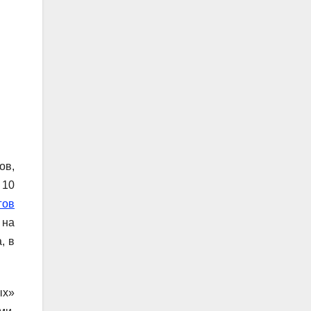
ов,
 10
гов
 на
, в
ых»