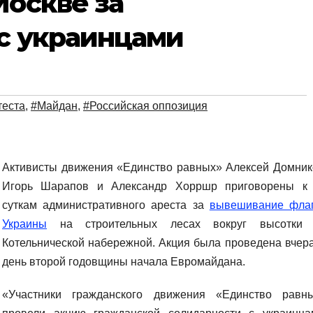
Москве за
с украинцами
теста
,
#Майдан
,
#Российская оппозиция
Активисты движения «Единство равных» Алексей Домник
Игорь Шарапов и Александр Хорршр приговорены к
суткам административного ареста за
вывешивание фла
Украины
на строительных лесах вокруг высотки
Котельнической набережной. Акция была проведена вчера
день второй годовщины начала Евромайдана.
«Участники гражданского движения «Единство равн