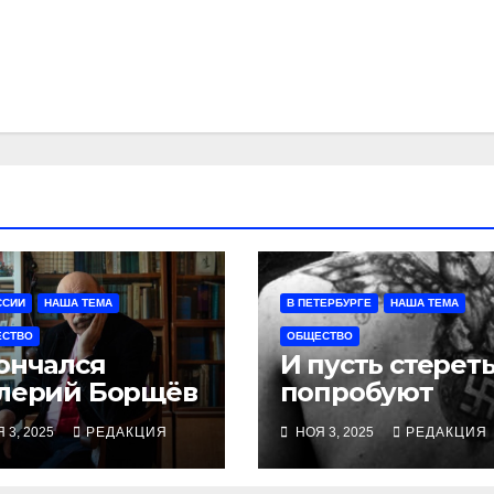
ССИИ
НАША ТЕМА
В ПЕТЕРБУРГЕ
НАША ТЕМА
ЕСТВО
ОБЩЕСТВО
ончался
И пусть стерет
лерий Борщёв
попробуют
 3, 2025
РЕДАКЦИЯ
НОЯ 3, 2025
РЕДАКЦИЯ