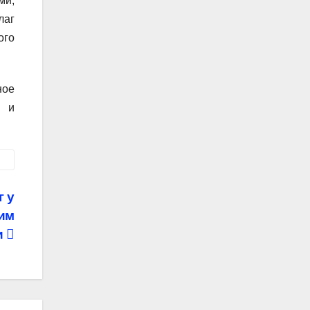
ми,
лаг
ого
ное
и и
 у
ним
и