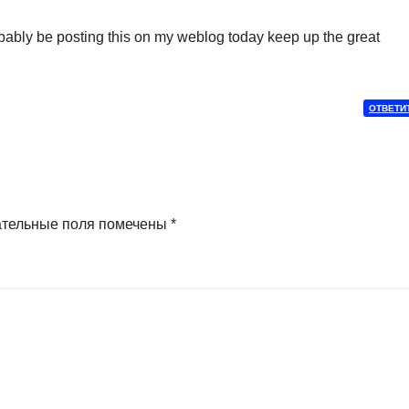
bably be posting this on my weblog today keep up the great
ОТВЕТИ
ательные поля помечены
*