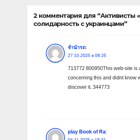
2 комментария для “Активисты «
солидарность с украинцами”
จำนำรถ
:
27.10.2025 в 08:25
713772 800950This web-site is ac
concerning this and didnt know w
discover it. 344773
play Book of Ra
:
04.11.2025 в 18:31