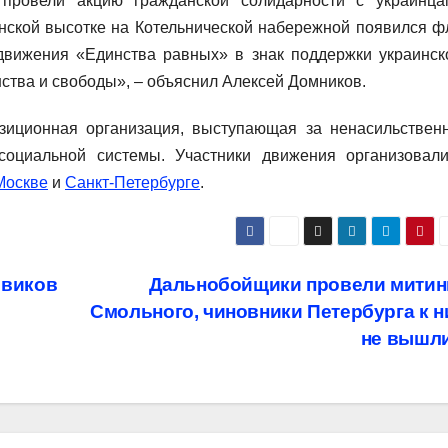
провели акцию гражданской солидарности с украинца
нской высотке на Котельнической набережной появился ф
движения «Единства равных» в знак поддержки украинск
ства и свободы», – объяснил Алексей Домников.
зиционная организация, выступающая за ненасильствен
социальной системы. Участники движения организовал
Москве
и
Санкт-Петербурге
.
евиков
Дальнобойщики провели митинг
Смольного, чиновники Петербурга к 
не вышл