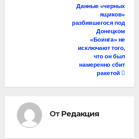
Навигация
Данные «черных
ящиков»
по
разбившегося под
записям
Донецком
«Боинга» не
исключают того,
что он был
намеренно сбит
ракетой
От
Редакция