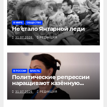
В МИРЕ
ОБЩЕСТВО
Не стало Янтарной леди
31.07.2026
РЕДАКЦИЯ
В РОССИИ
ВЛАСТЬ
Политические репрессии
наращивают казённую
собственность
31.07.2026
РЕДАКЦИЯ