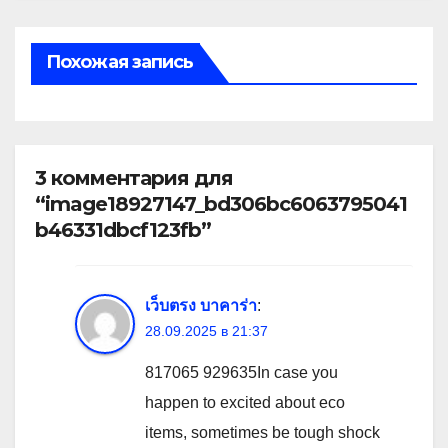
Похожая запись
3 комментария для
“image18927147_bd306bc6063795041
b46331dbcf123fb”
เว็บตรง บาคาร่า
:
28.09.2025 в 21:37
817065 929635In case you
happen to excited about eco
items, sometimes be tough shock