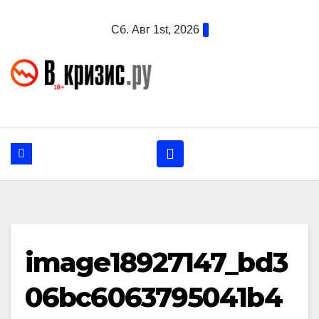
Перейти
Сб. Авг 1st, 2026
к
содержанию
image18927147_bd3
06bc6063795041b4