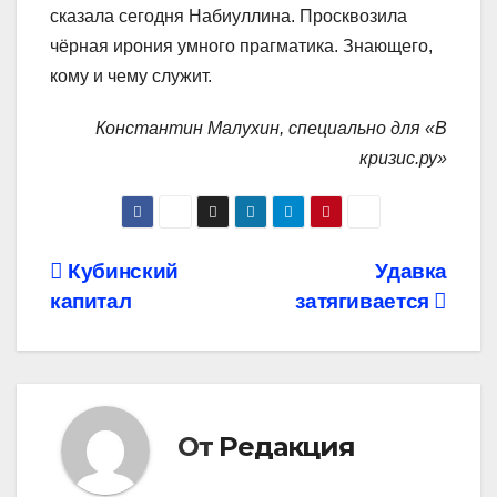
сказала сегодня Набиуллина. Просквозила
чёрная ирония умного прагматика. Знающего,
кому и чему служит.
Константин Малухин, специально для «В
кризис.ру»
Навигация
Кубинский
Удавка
капитал
затягивается
по
записям
От
Редакция