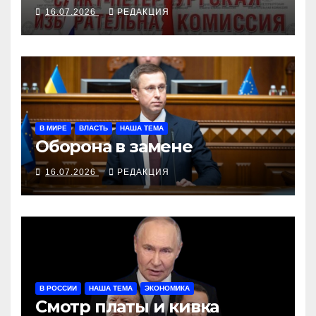
сняли «Родину»
16.07.2026
РЕДАКЦИЯ
В МИРЕ
ВЛАСТЬ
НАША ТЕМА
Оборона в замене
16.07.2026
РЕДАКЦИЯ
В РОССИИ
НАША ТЕМА
ЭКОНОМИКА
Смотр платы и кивка