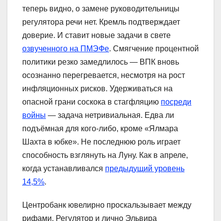
теперь видно, о замене руководительницы
регулятора речи нет. Кремль подтверждает
доверие. И ставит новые задачи в свете
озвученного на ПМЭФе
. Смягчение процентной
политики резко замедлилось — ВПК вновь
осознанно перегревается, несмотря на рост
инфляционных рисков. Удерживаться на
опасной грани соскока в стагфляцию
посреди
войны
— задача нетривиальная. Едва ли
подъёмная для кого-либо, кроме «Ялмара
Шахта в юбке». Не последнюю роль играет
способность взглянуть на Луну. Как в апреле,
когда устанавливался
предыдущий уровень
14,5%
.
Центробанк ювелирно проскальзывает между
рифами. Регулятор и лично Эльвира