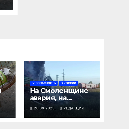
та
БЕЗОПАСНОСТЬ
В РОССИИ
я
На Смоленщине
авария, на
 от
Псковщине
Я
26.09.2025
РЕДАКЦИЯ
взрыв