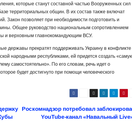
ения, которые станут составной частью Вооруженных сил
базе территориальных общин. В их состав также включат
й. Закон позволяет при необходимости подготовить и
раины. Общее руководство национальным сопротивлением
ины и верховным главнокомандующим ВСУ.
дные державы прекратят поддерживать Украину в конфликте
кой народными республиками, ей придется создать «саму
му самостоятельно». По его словам, речь идет о
которое будет достигнуто при помощи человеческого
держку
Роскомнадзор потребовал заблокирова
Кубы
YouTube-канал «Навальный Live