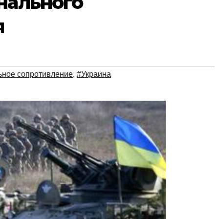
нального
я
ное сопротивление
,
#Украина