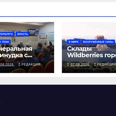
ТЕРБУРГЕ
ВЛАСТЬ
А ТЕМА
В МИРЕ
ВООРУЖЁННЫЕ СИЛЫ
неральная
Склады
инудка с
Wildberries гор
оляцией
на Урале, сенат
.08.2026
РЕДАКЦИЯ
07.08.2026
РЕДАКЦИ
принимает по
Грэму закон