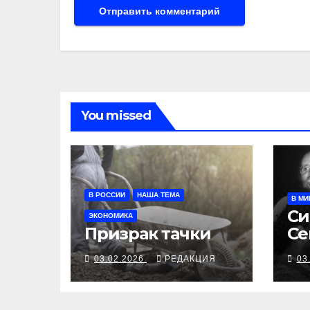
You missed
В РОССИИ
НАША ТЕМА
В МИ
Си
ЭКОНОМИКА
Призрак тачки
С
03.02.2026
РЕДАКЦИЯ
03