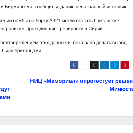
и Бирмингема, сообщил изданию неназванный источник.
лении бомбы на борту А321 могли оказать британские
ектроники», проходившие тренировки в Сирии.
т подтверждением этих данных и пока рано делать вывод,
в были британцами.
НИЦ «Мемориал» опротестует решен
удут
Минюст
вами