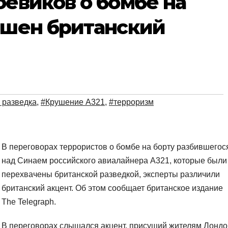
оевиков о бомбе на
ышен британский
 разведка
,
#Крушение А321
,
#терроризм
В переговорах террористов о бомбе на борту разбившегос
над Синаем российского авиалайнера А321, которые были
перехвачены британской разведкой, эксперты различили
британский акцент. Об этом сообщает британское издание
The Telegraph.
В переговорах слышался акцент, присущий жителям Лонд