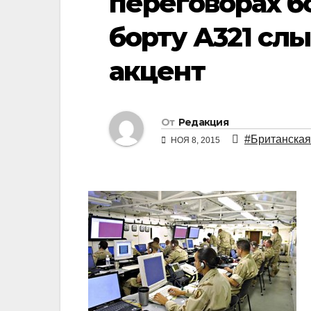
переговорах б
борту А321 сл
акцент
От
Редакция
#Британская
НОЯ 8, 2015