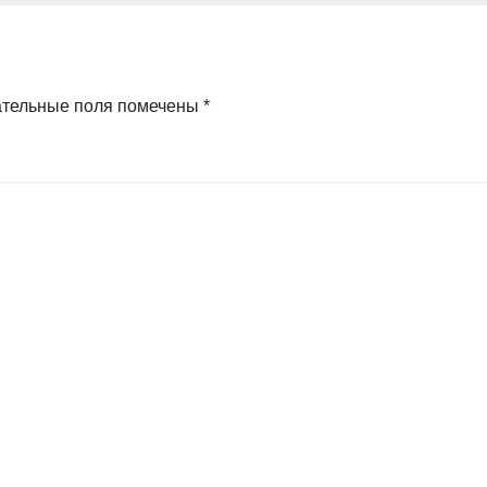
стабильности
политической
ательные поля помечены
*