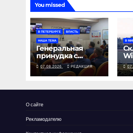
You missed
В ПЕТЕРБУРГЕ
ВЛАСТЬ
НАША ТЕМА
В МИ
Генеральная
Ск
принудка с
Wi
изоляцией
на
07.08.2026
РЕДАКЦИЯ
07
пр
Гр
О сайте
Рекламодателю