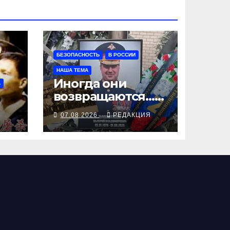
БЕЗОПАСНОСТЬ
В РОССИИ
НАША ТЕМА
Иногда они
А
возвращаются…
Или не
Я
07.08.2026
РЕДАКЦИЯ
возвращаются