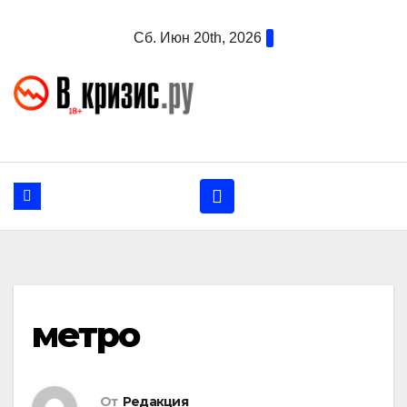
Перейти
Сб. Июн 20th, 2026
к
содержанию
метро
От
Редакция