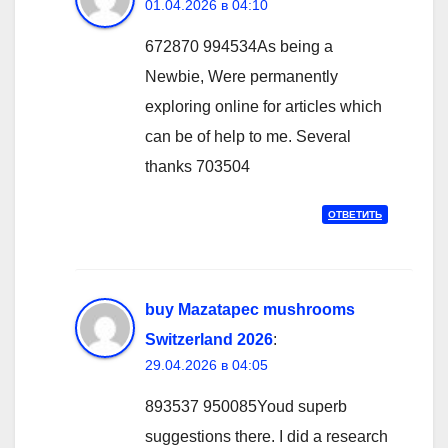
01.04.2026 в 04:10
672870 994534As being a
Newbie, Were permanently
exploring online for articles which
can be of help to me. Several
thanks 703504
ОТВЕТИТЬ
buy Mazatapec mushrooms
Switzerland 2026
:
29.04.2026 в 04:05
893537 950085Youd superb
suggestions there. I did a research